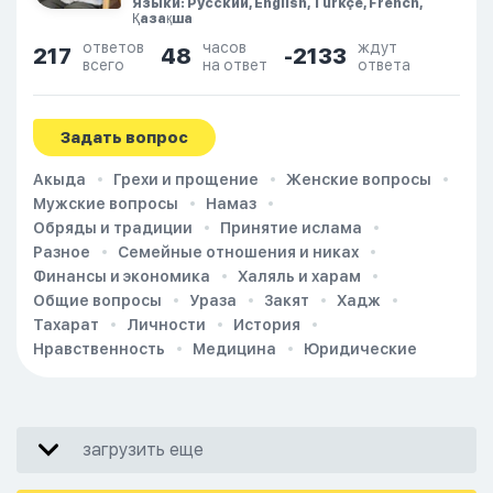
Языки: Русский, English, Türkçe, French,
Қазақша
ответов
часов
ждут
217
48
-2133
всего
на ответ
ответа
Задать вопрос
Акыда
Грехи и прощение
Женские вопросы
Мужские вопросы
Намаз
Обряды и традиции
Принятие ислама
Разное
Семейные отношения и никах
Финансы и экономика
Халяль и харам
Общие вопросы
Ураза
Закят
Хадж
Тахарат
Личности
История
Нравственность
Медицина
Юридические
загрузить еще