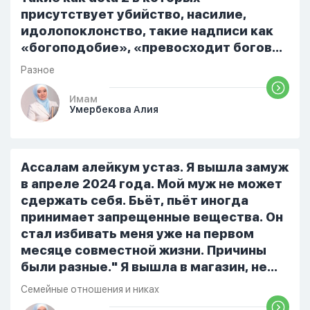
присутствует убийство, насилие,
идолопоклонство, такие надписи как
«богоподобие», «превосходит богов»,
но при этом человек полностью
Разное
признает и соблюдает все столпы
Ислама и эта игра не мешает ему
Имам
Умербекова Алия
выполнять ему его обязанности по
религии, человек всем сердцем
признает что Всевышний Аллах
является Единым Богом и не
Ассалам алейкум устаз. Я вышла замуж
принимает слова и контекст игры в
в апреле 2024 года. Мой муж не может
серьез, относиться к игре только как к
сдержать себя. Бьёт, пьёт иногда
развлечению и...
принимает запрещенные вещества. Он
стал избивать меня уже на первом
месяце совместной жизни. Причины
были разные." Я вышла в магазин, не
помыла вовремя посуду, не
Семейные отношения и никах
приготовила во время еду, прошу