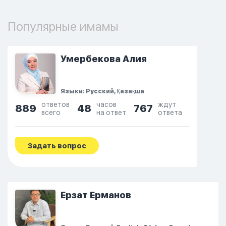
Популярные имамы
Умербекова Алия
Языки: Русский, Қазақша
ответов
часов
ждут
889
48
767
всего
на ответ
ответа
Задать вопрос
Ерзат Ерманов