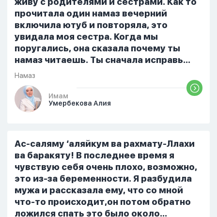
живу с родителями и сестрами. Как то
примется,совершила истихар во время
прочитала один намаз вечерний
тахаджуд...
включила ютуб и повторяла, это
увидала моя сестра. Когда мы
поругались, она сказала почему ты
намаз читаешь. Ты сначала исправь
себя. После этого я не вставала на
Намаз
намаз и не видела жайнамаз. Я просто
уже так не могу читать, смотреть . Дуа
Имам
Умербекова Алия
я делаю скрытно если делаю дома. Я
не показываю теперь никому что я
верю. Потому что пойдут осуждения.
От родных же людей.
Ас-саляму ‘аляйкум ва рахмату-Ллахи
ва баракяту! В последнее время я
чувствую себя очень плохо, возможно,
это из-за беременности. Я разбудила
мужа и рассказала ему, что со мной
что-то происходит,он потом обратно
ложился спать это было около