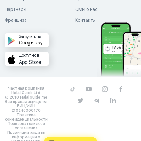
Партнеры
СМИ о нас
Франшиза
Контакты
Загрузить на
Доступно в
App Store
Частная компания
Halal Guide Ltd.
© 2018 HalalGuide.me
Все права защищены.
БИН/ИИН
210240900176
Политика
конфиденциальности
Пользовательское
соглашение
Правилами защиты
информации о