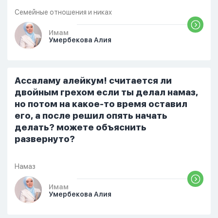
одиннадцати вечера. Но я снова
Семейные отношения и никах
разбудила его, сказав, что мне плохо.
Он ответил: «Я живу с больными». Мне
Имам
Умербекова Алия
стало очень обидно, и я решила
терпеть свою боль, повернулась
попыталась и уснуть) Но потом он
проснулся и спросил, что случилось. И
Ассаламу алейкум! считается ли
я рассказала о своих проблемах. Затем
двойным грехом если ты делал намаз,
я сказала ему:...
но потом на какое-то время оставил
его, а после решил опять начать
делать? можете объяснить
развернуто?
Намаз
Имам
Умербекова Алия