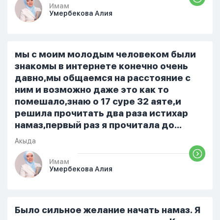
немного времени и любви" он никогда
Имам
Умербекова Алия
не свободен для меня. С 7 утра до 8
вечера на работе, после работы к
знакомым или друзьям. Вижу его
только ночью, иногда засыпаю одна.
мы с моим молодым человеком были
Мы пытались ему говорить что так
знакомы в интернете конечно очень
нельзя но он всё равно делает...
давно,мы общаемся на расстояние с
ним и возможно даже это как то
помешало,знаю о 17 суре 32 аяте,и
решила прочитать два раза истихар
намаз,первый раз я прочитала до
«Аср» намаза и сначала было
Акыда
тревожно,позже стало спокойно и в
голову начали лезть только хорошие
Имам
Умербекова Алия
мысли,во второй раз когда я решила в
очередной раз прочитать истихар дуа.
я читала его переводом на
русский,потому что боялась
Было сильное желание начать намаз. Я
ошибиться и то что намаз не