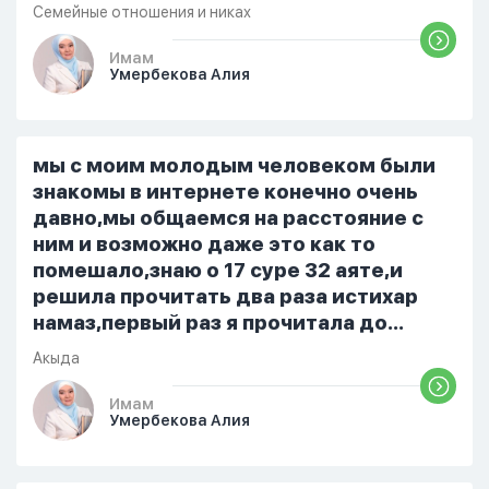
помыла вовремя посуду, не
Семейные отношения и никах
приготовила во время еду, прошу
немного времени и любви" он никогда
Имам
Умербекова Алия
не свободен для меня. С 7 утра до 8
вечера на работе, после работы к
знакомым или друзьям. Вижу его
только ночью, иногда засыпаю одна.
мы с моим молодым человеком были
Мы пытались ему говорить что так
знакомы в интернете конечно очень
нельзя но он всё равно делает...
давно,мы общаемся на расстояние с
ним и возможно даже это как то
помешало,знаю о 17 суре 32 аяте,и
решила прочитать два раза истихар
намаз,первый раз я прочитала до
«Аср» намаза и сначала было
Акыда
тревожно,позже стало спокойно и в
голову начали лезть только хорошие
Имам
Умербекова Алия
мысли,во второй раз когда я решила в
очередной раз прочитать истихар дуа.
я читала его переводом на