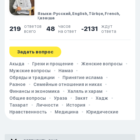
Языки: Русский, English, Türkçe, French,
Қазақша
ответов
часов
ждут
219
48
-2131
всего
на ответ
ответа
Задать вопрос
Акыда
Грехи и прощение
Женские вопросы
Мужские вопросы
Намаз
Обряды и традиции
Принятие ислама
Разное
Семейные отношения и никах
Финансы и экономика
Халяль и харам
Общие вопросы
Ураза
Закят
Хадж
Тахарат
Личности
История
Нравственность
Медицина
Юридические