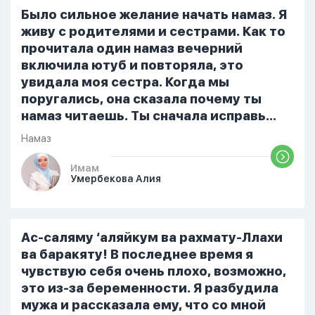
русский,потому что боялась
Было сильное желание начать намаз. Я
ошибиться и то что намаз не
живу с родителями и сестрами. Как то
примется,совершила истихар во время
прочитала один намаз вечерний
тахаджуд...
включила ютуб и повторяла, это
увидала моя сестра. Когда мы
поругались, она сказала почему ты
намаз читаешь. Ты сначала исправь
себя. После этого я не вставала на
Намаз
намаз и не видела жайнамаз. Я просто
уже так не могу читать, смотреть . Дуа
Имам
Умербекова Алия
я делаю скрытно если делаю дома. Я
не показываю теперь никому что я
верю. Потому что пойдут осуждения.
От родных же людей.
Ас-саляму ‘аляйкум ва рахмату-Ллахи
ва баракяту! В последнее время я
чувствую себя очень плохо, возможно,
это из-за беременности. Я разбудила
мужа и рассказала ему, что со мной