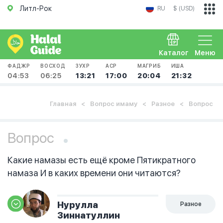
Литл-Рок
RU
$ (USD)
Каталог
Меню
ФАДЖР
ВОСХОД
ЗУХР
АСР
МАГРИБ
ИША
04:53
06:25
13:21
17:00
20:04
21:32
Главная
Вопрос имаму
Разное
Вопрос
Вопрос
Какие намазы есть ещё кроме Пятикратного
намаза И в каких времени они читаются?
Нурулла
Разное
Зиннатуллин