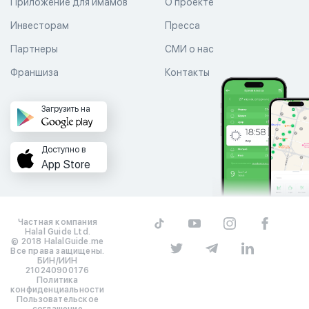
Приложение для имамов
О проекте
Инвесторам
Пресса
Партнеры
СМИ о нас
Франшиза
Контакты
Загрузить на
Доступно в
App Store
Частная компания
Halal Guide Ltd.
© 2018 HalalGuide.me
Все права защищены.
БИН/ИИН
210240900176
Политика
конфиденциальности
Пользовательское