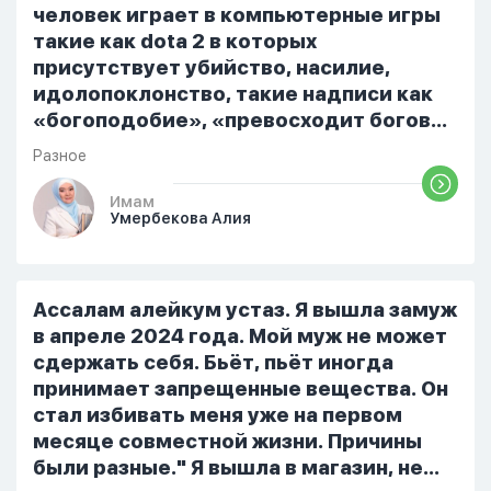
человек играет в компьютерные игры
такие как dota 2 в которых
присутствует убийство, насилие,
идолопоклонство, такие надписи как
«богоподобие», «превосходит богов»,
но при этом человек полностью
Разное
признает и соблюдает все столпы
Ислама и эта игра не мешает ему
Имам
Умербекова Алия
выполнять ему его обязанности по
религии, человек всем сердцем
признает что Всевышний Аллах
является Единым Богом и не
Ассалам алейкум устаз. Я вышла замуж
принимает слова и контекст игры в
в апреле 2024 года. Мой муж не может
серьез, относиться к игре только как к
сдержать себя. Бьёт, пьёт иногда
развлечению и...
принимает запрещенные вещества. Он
стал избивать меня уже на первом
месяце совместной жизни. Причины
были разные." Я вышла в магазин, не