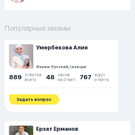
Популярные имамы
Умербекова Алия
Языки: Русский, Қазақша
ответов
часов
ждут
889
48
767
всего
на ответ
ответа
Задать вопрос
Ерзат Ерманов