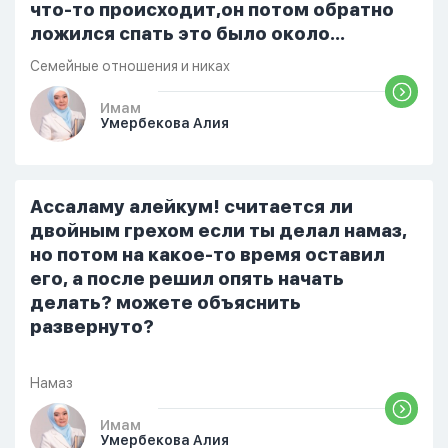
что-то происходит,он потом обратно
ложился спать это было около
одиннадцати вечера. Но я снова
Семейные отношения и никах
разбудила его, сказав, что мне плохо.
Он ответил: «Я живу с больными». Мне
Имам
Умербекова Алия
стало очень обидно, и я решила
терпеть свою боль, повернулась
попыталась и уснуть) Но потом он
проснулся и спросил, что случилось. И
Ассаламу алейкум! считается ли
я рассказала о своих проблемах. Затем
двойным грехом если ты делал намаз,
я сказала ему:...
но потом на какое-то время оставил
его, а после решил опять начать
делать? можете объяснить
развернуто?
Намаз
Имам
Умербекова Алия