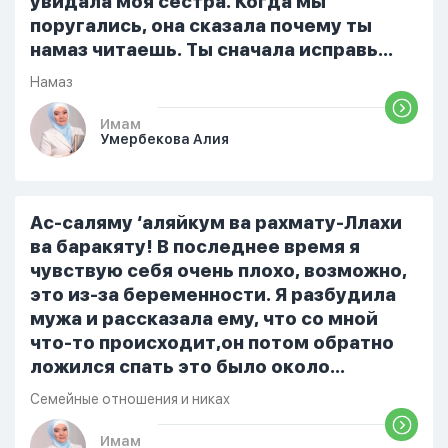
увидала моя сестра. Когда мы
поругались, она сказала почему ты
намаз читаешь. Ты сначала исправь
себя. После этого я не вставала на
Намаз
намаз и не видела жайнамаз. Я просто
уже так не могу читать, смотреть . Дуа
Имам
Умербекова Алия
я делаю скрытно если делаю дома. Я
не показываю теперь никому что я
верю. Потому что пойдут осуждения.
От родных же людей.
Ас-саляму ‘аляйкум ва рахмату-Ллахи
ва баракяту! В последнее время я
чувствую себя очень плохо, возможно,
это из-за беременности. Я разбудила
мужа и рассказала ему, что со мной
что-то происходит,он потом обратно
ложился спать это было около
одиннадцати вечера. Но я снова
Семейные отношения и никах
разбудила его, сказав, что мне плохо.
Он ответил: «Я живу с больными». Мне
Имам