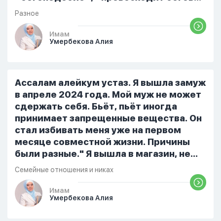
но при этом человек полностью
Разное
признает и соблюдает все столпы
Ислама и эта игра не мешает ему
Имам
Умербекова Алия
выполнять ему его обязанности по
религии, человек всем сердцем
признает что Всевышний Аллах
является Единым Богом и не
Ассалам алейкум устаз. Я вышла замуж
принимает слова и контекст игры в
в апреле 2024 года. Мой муж не может
серьез, относиться к игре только как к
сдержать себя. Бьёт, пьёт иногда
развлечению и...
принимает запрещенные вещества. Он
стал избивать меня уже на первом
месяце совместной жизни. Причины
были разные." Я вышла в магазин, не
помыла вовремя посуду, не
Семейные отношения и никах
приготовила во время еду, прошу
немного времени и любви" он никогда
Имам
Умербекова Алия
не свободен для меня. С 7 утра до 8
вечера на работе, после работы к