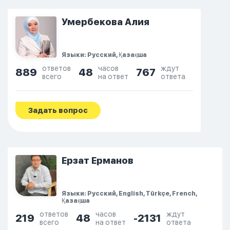
Умербекова Алия
Языки: Русский, Қазақша
ответов
часов
ждут
889
48
767
всего
на ответ
ответа
Задать вопрос
Ерзат Ерманов
Языки: Русский, English, Türkçe, French,
Қазақша
ответов
часов
ждут
219
48
-2131
всего
на ответ
ответа