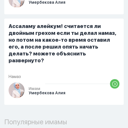
Умербекова Алия
стало очень обидно, и я решила
терпеть свою боль, повернулась
попыталась и уснуть) Но потом он
проснулся и спросил, что случилось. И
Ассаламу алейкум! считается ли
я рассказала о своих проблемах. Затем
двойным грехом если ты делал намаз,
я сказала ему:...
но потом на какое-то время оставил
его, а после решил опять начать
делать? можете объяснить
развернуто?
Намаз
Имам
Умербекова Алия
Популярные имамы