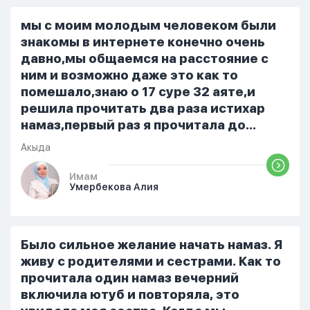
знакомым или друзьям. Вижу его
только ночью, иногда засыпаю одна.
мы с моим молодым человеком были
Мы пытались ему говорить что так
знакомы в интернете конечно очень
нельзя но он всё равно делает...
давно,мы общаемся на расстояние с
ним и возможно даже это как то
помешало,знаю о 17 суре 32 аяте,и
решила прочитать два раза истихар
намаз,первый раз я прочитала до
«Аср» намаза и сначала было
Акыда
тревожно,позже стало спокойно и в
голову начали лезть только хорошие
Имам
Умербекова Алия
мысли,во второй раз когда я решила в
очередной раз прочитать истихар дуа.
я читала его переводом на
русский,потому что боялась
Было сильное желание начать намаз. Я
ошибиться и то что намаз не
живу с родителями и сестрами. Как то
примется,совершила истихар во время
прочитала один намаз вечерний
тахаджуд...
включила ютуб и повторяла, это