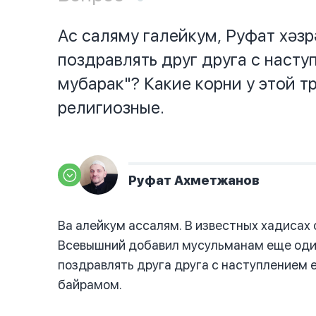
Ас саляму галейкум, Руфат хәз
поздравлять друг друга с наст
мубарак"? Какие корни у этой 
религиозные.
Руфат Ахметжанов
Ва алейкум ассалям. В известных хадисах 
Всевышний добавил мусульманам еще один
поздравлять друга друга с наступлением е
байрамом.