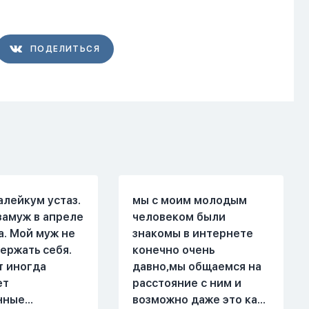
ПОДЕЛИТЬСЯ
алейкум устаз.
мы с моим молодым
замуж в апреле
человеком были
а. Мой муж не
знакомы в интернете
ержать себя.
конечно очень
т иногда
давно,мы общаемся на
ет
расстояние с ним и
нные
возможно даже это как