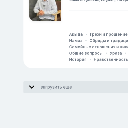
Языки: Русский, English, Türkç
Акыда
Грехи и прощение
Намаз
Обряды и традиц
Семейные отношения и ник
Общие вопросы
Ураза
История
Нравственность
загрузить еще