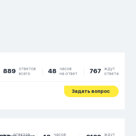
ответов
часов
ждут
889
48
767
всего
на ответ
ответа
Задать вопрос
ответов
часов
ждут