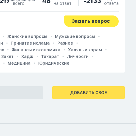
217
48
-2133
e, French, Қазақша
всего
на ответ
ответа
Задать вопрос
Женские вопросы
Мужские вопросы
ии
Принятие ислама
Разное
ах
Финансы и экономика
Халяль и харам
Закят
Хадж
Тахарат
Личности
Медицина
Юридические
ДОБАВИТЬ СВОЕ