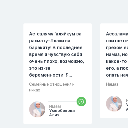
только как к
но он всё
развлечению и...
делает...
Ас-саляму ‘аляйкум ва
Ассаламу
рахмату-Ллахи ва
считаетс
баракяту! В последнее
грехом е
время я чувствую себя
намаз, но
очень плохо, возможно,
какое-то
это из-за
его, а п
беременности. Я
опять на
разбудила мужа и
можете о
Семейные отношения и
Намаз
рассказала ему, что со
разверну
никах
мной что-то
происходит,он потом
Имам
обратно ложился спать
Умербекова
Алия
это было около
одиннадцати вечера.