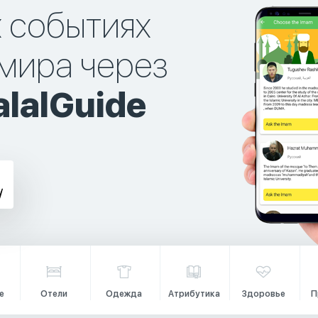
х событиях
мира через
lalGuide
е
Отели
Одежда
Атрибутика
Здоровье
П