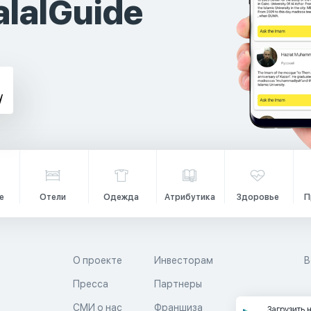
lalGuide
е
Отели
Одежда
Атрибутика
Здоровье
П
О проекте
Инвесторам
В
Пресса
Партнеры
й
СМИ о нас
Франшиза
Загрузить 