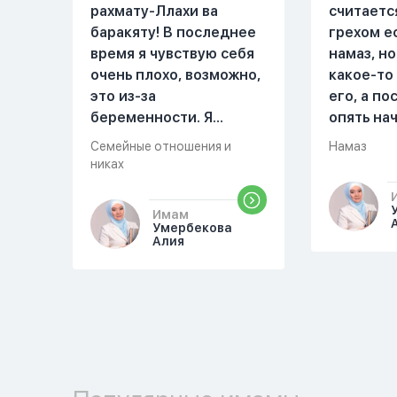
рахмату-Ллахи ва
считаетс
баракяту! В последнее
грехом е
время я чувствую себя
намаз, но
очень плохо, возможно,
какое-то
это из-за
его, а п
беременности. Я
опять на
разбудила мужа и
можете о
Семейные отношения и
Намаз
рассказала ему, что со
разверну
никах
мной что-то
происходит,он потом
Имам
обратно ложился спать
Умербекова
Алия
это было около
одиннадцати вечера.
Но я снова разбудила
его, сказав, что мне
плохо. Он ответил: «Я
живу с больными». Мне
стало очень обидно, и я
решила терпеть свою