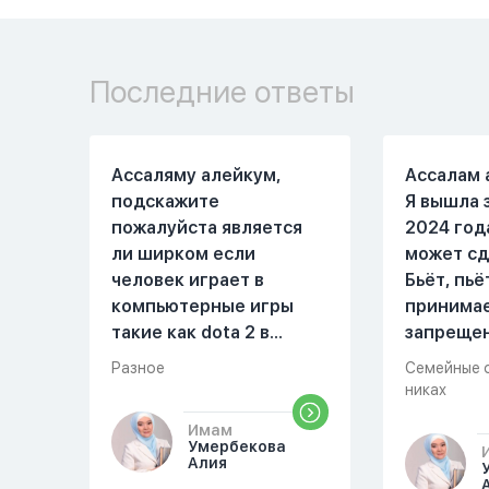
Последние ответы
Ассаляму алейкум,
Ассалам 
подскажите
Я вышла 
пожалуйста является
2024 год
ли ширком если
может сд
человек играет в
Бьёт, пьё
компьютерные игры
принима
такие как dota 2 в
запреще
которых присутствует
вещества
Разное
Семейные 
убийство, насилие,
избивать
никах
идолопоклонство,
первом м
Имам
такие надписи как
совместн
Умербекова
«богоподобие»,
Причины 
Алия