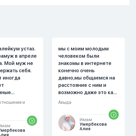
алейкум устаз.
мы с моим молодым
замуж в апреле
человеком были
а. Мой муж не
знакомы в интернете
ержать себя.
конечно очень
т иногда
давно,мы общаемся на
ет
расстояние с ним и
нные
возможно даже это как
. Он стал
то помешало,знаю о 17
отношения и
Акыда
 меня уже на
суре 32 аяте,и решила
есяце
прочитать два раза
Имам
ой жизни.
истихар намаз,первый
Умербекова
Имам
были разные."
раз я прочитала до
Алия
Умербекова
Алия