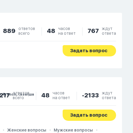
ответов
часов
ждут
889
48
767
всего
на ответ
ответа
Задать вопрос
ответов
часов
ждут
217
48
-2133
e, French, Қазақша
всего
на ответ
ответа
Задать вопрос
Женские вопросы
Мужские вопросы