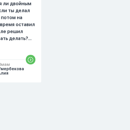
читать, смотреть . Дуа я
я ли двойным
делаю скрытно если
сли ты делал
делаю дома. Я не
 потом на
показываю теперь
 время оставил
никому что я верю.
осле решил
Потому что пойдут
чать делать?
осуждения. От родных
бъяснить
же людей.
то?
Имам
Умербекова
Алия