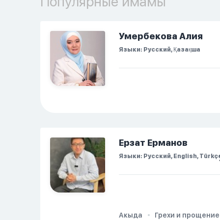
Популярные имамы
боль, повернулась
попыталась и уснуть)
Но потом он проснулся
Умербекова Алия
и спросил, что
Языки: Русский, Қазақша
случилось. И я
рассказала о своих
проблемах. Затем я
сказала ему:...
Ерзат Ерманов
Языки: Русский, English, Türkç
Акыда
Грехи и прощение