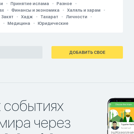
ии
Принятие ислама
Разное
ах
Финансы и экономика
Халяль и харам
Закят
Хадж
Тахарат
Личности
Медицина
Юридические
ДОБАВИТЬ СВОЕ
х событиях
мира через