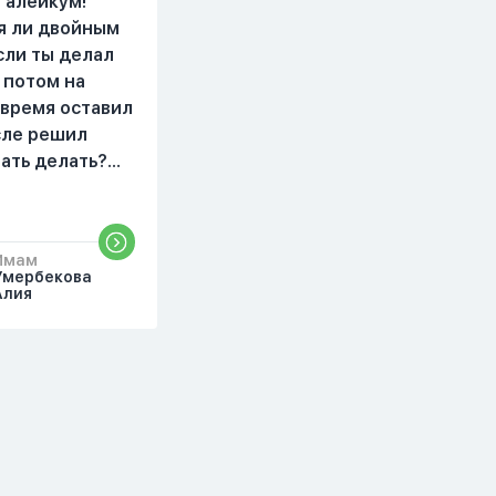
 алейкум!
читать, смотреть . Дуа я
я ли двойным
делаю скрытно если
сли ты делал
делаю дома. Я не
 потом на
показываю теперь
 время оставил
никому что я верю.
осле решил
Потому что пойдут
чать делать?
осуждения. От родных
бъяснить
же людей.
то?
Имам
Умербекова
Алия