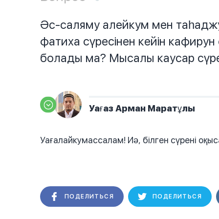
Әс-саляму алейкум мен таһадж
фатиха сүресінен кейін кафирун 
болады ма? Мысалы каусар сүре
Уағаз Арман Маратұлы
Уағалайкумассалам! Иә, білген сүрені оқы
ПОДЕЛИТЬСЯ
ПОДЕЛИТЬСЯ