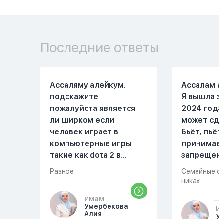
Последние ответы
Ассаляму алейкум,
Ассалам 
подскажите
Я вышла 
пожалуйста является
2024 год
ли ширком если
может сд
человек играет в
Бьёт, пьё
компьютерные игры
принима
такие как dota 2 в
запреще
которых присутствует
вещества
Разное
Семейные 
убийство, насилие,
избивать
никах
идолопоклонство,
первом м
Имам
такие надписи как
совместн
Умербекова
«богоподобие»,
Причины 
Алия