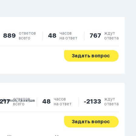
ответов
часов
ждут
889
48
767
всего
на ответ
ответа
Задать вопрос
ответов
часов
ждут
217
48
-2133
e, French, Қазақша
всего
на ответ
ответа
Задать вопрос