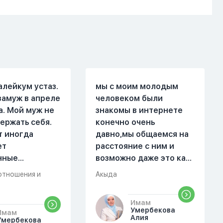
алейкум устаз.
мы с моим молодым
замуж в апреле
человеком были
а. Мой муж не
знакомы в интернете
ержать себя.
конечно очень
т иногда
давно,мы общаемся на
ет
расстояние с ним и
нные
возможно даже это как
. Он стал
то помешало,знаю о 17
отношения и
Акыда
 меня уже на
суре 32 аяте,и решила
есяце
прочитать два раза
Имам
ой жизни.
истихар намаз,первый
Умербекова
Имам
были разные."
раз я прочитала до
Алия
Умербекова