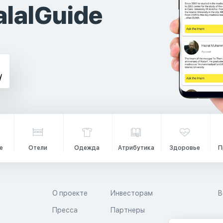
lalGuide
е
Отели
Одежда
Атрибутика
Здоровье
П
О проекте
Инвесторам
В
Пресса
Партнеры