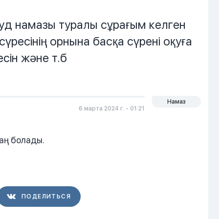
уд намазы туралы сұрағым келген
сүресінің орнына басқа сүрені оқуға
сін және т.б
Намаз
6 марта 2024 г. - 01:21
саң болады.
ПОДЕЛИТЬСЯ