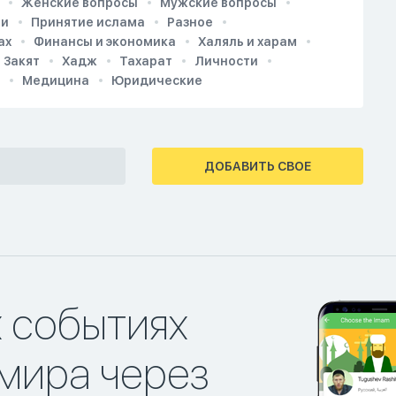
Женские вопросы
Мужские вопросы
ии
Принятие ислама
Разное
ах
Финансы и экономика
Халяль и харам
Закят
Хадж
Тахарат
Личности
Медицина
Юридические
ДОБАВИТЬ СВОЕ
х событиях
мира через