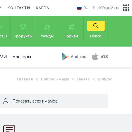
войти
И
КОНТАКТЫ
КАРТА
RU
$ (USD)
овье
Продукты
Фонды
Туризм
Поиск
МИ
Блогеры
Android
iOS
Главная
Вопрос имаму
Намаз
Вопрос
Показать всех имамов