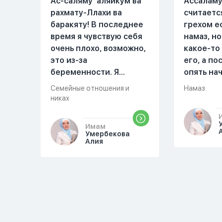
Ас-саляму ‘аляйкум ва
Ассаламу
рахмату-Ллахи ва
считаетс
баракяту! В последнее
грехом е
время я чувствую себя
намаз, но
очень плохо, возможно,
какое-то
это из-за
его, а п
беременности. Я
опять на
разбудила мужа и
можете о
Семейные отношения и
Намаз
рассказала ему, что со
разверну
никах
мной что-то
происходит,он потом
Имам
обратно ложился спать
Умербекова
Алия
это было около
одиннадцати вечера.
Но я снова разбудила
его, сказав, что мне
плохо. Он ответил: «Я
живу с больными». Мне
стало очень обидно, и я