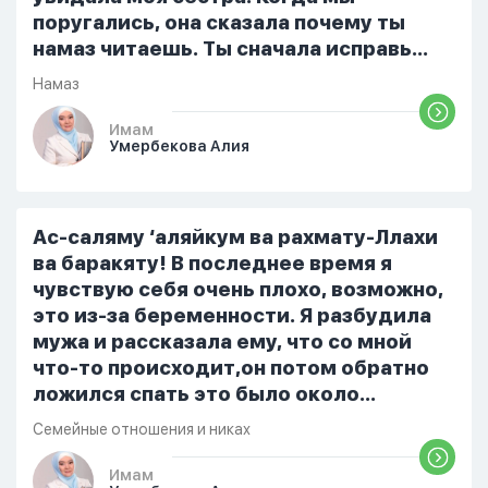
поругались, она сказала почему ты
намаз читаешь. Ты сначала исправь
себя. После этого я не вставала на
Намаз
намаз и не видела жайнамаз. Я просто
уже так не могу читать, смотреть . Дуа
Имам
Умербекова Алия
я делаю скрытно если делаю дома. Я
не показываю теперь никому что я
верю. Потому что пойдут осуждения.
От родных же людей.
Ас-саляму ‘аляйкум ва рахмату-Ллахи
ва баракяту! В последнее время я
чувствую себя очень плохо, возможно,
это из-за беременности. Я разбудила
мужа и рассказала ему, что со мной
что-то происходит,он потом обратно
ложился спать это было около
одиннадцати вечера. Но я снова
Семейные отношения и никах
разбудила его, сказав, что мне плохо.
Он ответил: «Я живу с больными». Мне
Имам