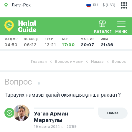
Литл-Рок
RU
$ (USD)
Каталог
Меню
ФАДЖР
ВОСХОД
ЗУХР
АСР
МАГРИБ
ИША
04:50
06:23
13:21
17:00
20:07
21:36
Главная
Вопрос имаму
Намаз
Вопрос
Вопрос
Тарауих намазы қалай оқылады,қанша ракаат?
Уағаз Арман
Намаз
Маратұлы
19 марта 2024 г. - 23:59