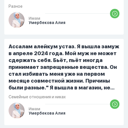
но при этом человек полностью
Разное
признает и соблюдает все столпы
Ислама и эта игра не мешает ему
Имам
Умербекова Алия
выполнять ему его обязанности по
религии, человек всем сердцем
признает что Всевышний Аллах
является Единым Богом и не
Ассалам алейкум устаз. Я вышла замуж
принимает слова и контекст игры в
в апреле 2024 года. Мой муж не может
серьез, относиться к игре только как к
сдержать себя. Бьёт, пьёт иногда
развлечению и...
принимает запрещенные вещества. Он
стал избивать меня уже на первом
месяце совместной жизни. Причины
были разные." Я вышла в магазин, не
помыла вовремя посуду, не
Семейные отношения и никах
приготовила во время еду, прошу
немного времени и любви" он никогда
Имам
Умербекова Алия
не свободен для меня. С 7 утра до 8
вечера на работе, после работы к