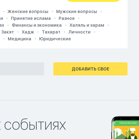
Женские вопросы
Мужские вопросы
ии
Принятие ислама
Разное
ах
Финансы и экономика
Халяль и харам
Закят
Хадж
Тахарат
Личности
Медицина
Юридические
ДОБАВИТЬ СВОЕ
х событиях