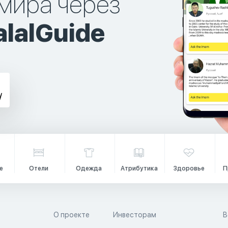
мира через
lalGuide
е
Отели
Одежда
Атрибутика
Здоровье
П
О проекте
Инвесторам
В