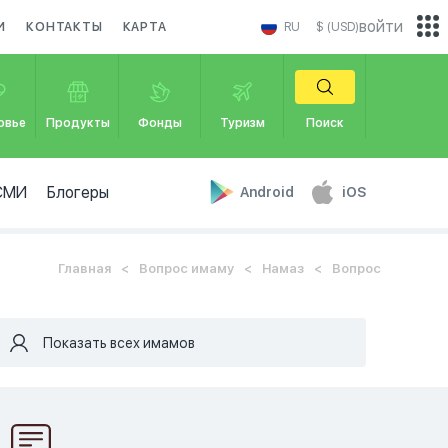
войти
И
КОНТАКТЫ
КАРТА
RU
$ (USD)
овье
Продукты
Фонды
Туризм
Поиск
СМИ
Блогеры
Android
iOS
Главная
Вопрос имаму
Намаз
Вопрос
Показать всех имамов