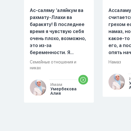
Ас-саляму ‘аляйкум ва
Ассаламу
рахмату-Ллахи ва
считаетс
баракяту! В последнее
грехом е
время я чувствую себя
намаз, но
очень плохо, возможно,
какое-то
это из-за
его, а п
беременности. Я
опять на
разбудила мужа и
можете о
Семейные отношения и
Намаз
рассказала ему, что со
разверну
никах
мной что-то
происходит,он потом
Имам
обратно ложился спать
Умербекова
Алия
это было около
одиннадцати вечера.
Но я снова разбудила
его, сказав, что мне
плохо. Он ответил: «Я
живу с больными». Мне