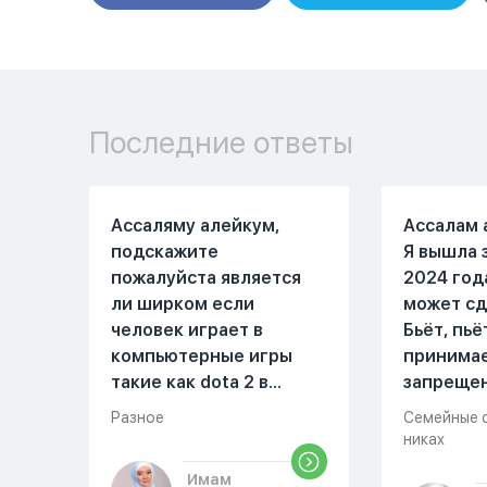
Последние ответы
Ассаляму алейкум,
Ассалам 
подскажите
Я вышла 
пожалуйста является
2024 год
ли ширком если
может сд
человек играет в
Бьёт, пьё
компьютерные игры
принима
такие как dota 2 в
запреще
которых присутствует
вещества
Разное
Семейные 
убийство, насилие,
избивать
никах
идолопоклонство,
первом м
Имам
такие надписи как
совместн