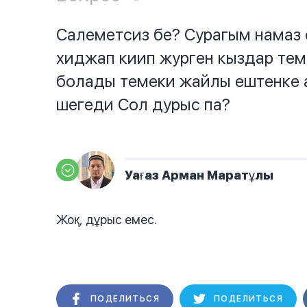
Салеметсиз бе? Сурагым намаз 
хиджап киип журген кыздар тем
болады темеки жайлы ештенке 
шегеди Сол дурыс па?
Уағаз Арман Маратұлы
Жоқ, дұрыс емес.
ПОДЕЛИТЬСЯ
ПОДЕЛИТЬСЯ