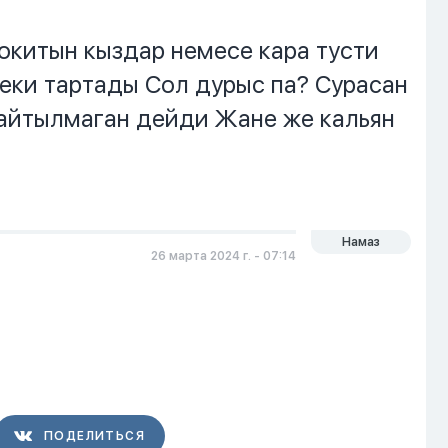
окитын кыздар немесе кара тусти
еки тартады Сол дурыс па? Сурасан
айтылмаган дейди Жане же кальян
Намаз
26 марта 2024 г. - 07:14
ПОДЕЛИТЬСЯ