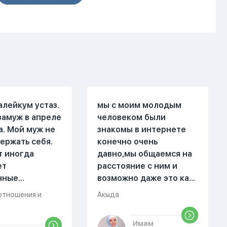
алейкум устаз.
мы с моим молодым
замуж в апреле
человеком были
а. Мой муж не
знакомы в интернете
ержать себя.
конечно очень
т иногда
давно,мы общаемся на
ет
расстояние с ним и
нные
возможно даже это как
. Он стал
то помешало,знаю о 17
отношения и
Акыда
 меня уже на
суре 32 аяте,и решила
есяце
прочитать два раза
Имам
ой жизни.
истихар намаз,первый