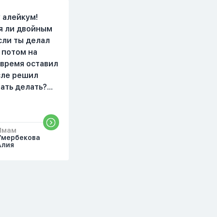
видела жайнамаз. Я
просто уже так не могу
 алейкум!
читать, смотреть . Дуа я
я ли двойным
делаю скрытно если
сли ты делал
делаю дома. Я не
 потом на
показываю теперь
 время оставил
никому что я верю.
осле решил
Потому что пойдут
чать делать?
осуждения. От родных
бъяснить
же людей.
то?
Имам
Умербекова
Алия