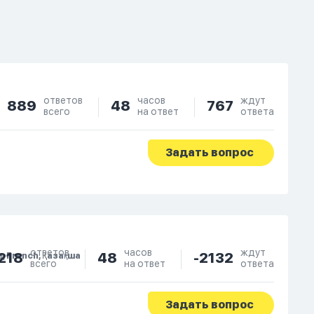
ответов
часов
ждут
889
48
767
всего
на ответ
ответа
Задать вопрос
ответов
часов
ждут
218
48
-2132
e, French, Қазақша
всего
на ответ
ответа
Задать вопрос