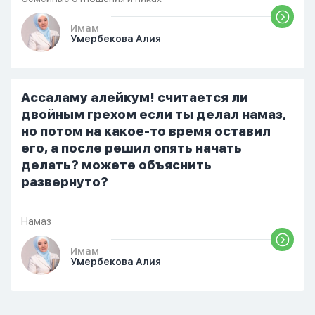
разбудила его, сказав, что мне плохо.
Он ответил: «Я живу с больными». Мне
Имам
Умербекова Алия
стало очень обидно, и я решила
терпеть свою боль, повернулась
попыталась и уснуть) Но потом он
проснулся и спросил, что случилось. И
Ассаламу алейкум! считается ли
я рассказала о своих проблемах. Затем
двойным грехом если ты делал намаз,
я сказала ему:...
но потом на какое-то время оставил
его, а после решил опять начать
делать? можете объяснить
развернуто?
Намаз
Имам
Умербекова Алия