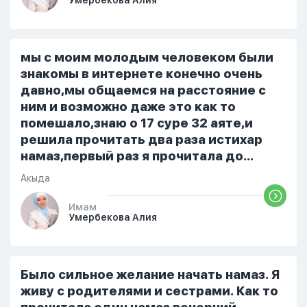
Умербекова Алия
не свободен для меня. С 7 утра до 8
вечера на работе, после работы к
знакомым или друзьям. Вижу его
только ночью, иногда засыпаю одна.
мы с моим молодым человеком были
Мы пытались ему говорить что так
знакомы в интернете конечно очень
нельзя но он всё равно делает...
давно,мы общаемся на расстояние с
ним и возможно даже это как то
помешало,знаю о 17 суре 32 аяте,и
решила прочитать два раза истихар
намаз,первый раз я прочитала до
«Аср» намаза и сначала было
Акыда
тревожно,позже стало спокойно и в
голову начали лезть только хорошие
Имам
Умербекова Алия
мысли,во второй раз когда я решила в
очередной раз прочитать истихар дуа.
я читала его переводом на
русский,потому что боялась
Было сильное желание начать намаз. Я
ошибиться и то что намаз не
живу с родителями и сестрами. Как то
примется,совершила истихар во время