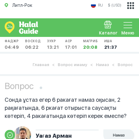
Литл-Рок
RU
$ (USD)
Каталог
Меню
ФАДЖР
ВОСХОД
ЗУХР
АСР
МАГРИБ
ИША
04:49
06:22
13:21
17:01
20:08
21:37
Главная
Вопрос имаму
Намаз
Вопрос
Вопрос
Сонда ұстаз егер 6 ракағат намаз оқысан, 2
рақағатында, 6 ркағат отырыста саусақты
көтеріп, 4 ракағатында көтеріп керек емеспе?
Уағаз Арман
Намаз