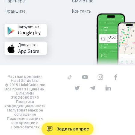
Партнеры
СМИ о нас
Франшиза
Контакты
Загрузить на
Доступно в
App Store
Частная компания
Halal Guide Ltd.
© 2018 HalalGuide.me
Все права защищены.
БИН/ИИН
210240900176
Политика
конфиденциальности
Пользовательское
соглашение
Правилами защиты
информации о
Пользователях
Задать вопрос