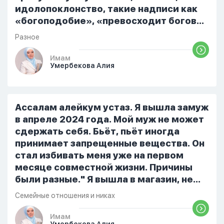
идолопоклонство, такие надписи как
«богоподобие», «превосходит богов»,
но при этом человек полностью
Разное
признает и соблюдает все столпы
Ислама и эта игра не мешает ему
Имам
Умербекова Алия
выполнять ему его обязанности по
религии, человек всем сердцем
признает что Всевышний Аллах
является Единым Богом и не
Ассалам алейкум устаз. Я вышла замуж
принимает слова и контекст игры в
в апреле 2024 года. Мой муж не может
серьез, относиться к игре только как к
сдержать себя. Бьёт, пьёт иногда
развлечению и...
принимает запрещенные вещества. Он
стал избивать меня уже на первом
месяце совместной жизни. Причины
были разные." Я вышла в магазин, не
помыла вовремя посуду, не
Семейные отношения и никах
приготовила во время еду, прошу
немного времени и любви" он никогда
Имам