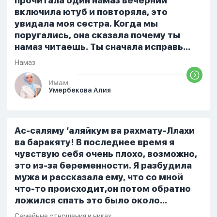
прочитала один намаз вечерний
тахаджуд...
включила ютуб и повторяла, это
увидала моя сестра. Когда мы
поругались, она сказала почему ты
намаз читаешь. Ты сначала исправь
себя. После этого я не вставала на
Намаз
намаз и не видела жайнамаз. Я просто
уже так не могу читать, смотреть . Дуа
Имам
Умербекова Алия
я делаю скрытно если делаю дома. Я
не показываю теперь никому что я
верю. Потому что пойдут осуждения.
От родных же людей.
Ас-саляму ‘аляйкум ва рахмату-Ллахи
ва баракяту! В последнее время я
чувствую себя очень плохо, возможно,
это из-за беременности. Я разбудила
мужа и рассказала ему, что со мной
что-то происходит,он потом обратно
ложился спать это было около
одиннадцати вечера. Но я снова
Семейные отношения и никах