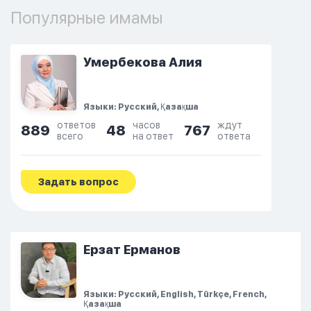
Популярные имамы
Умербекова Алия
Языки: Русский, Қазақша
ответов
часов
ждут
889
48
767
всего
на ответ
ответа
Задать вопрос
Ерзат Ерманов
Языки: Русский, English, Türkçe, French,
Қазақша