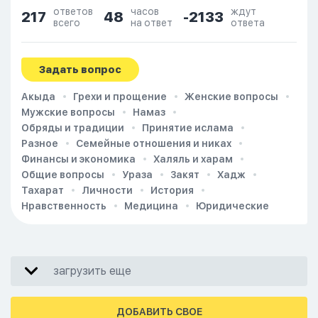
ответов
часов
ждут
217
48
-2133
всего
на ответ
ответа
Задать вопрос
Акыда
Грехи и прощение
Женские вопросы
Мужские вопросы
Намаз
Обряды и традиции
Принятие ислама
Разное
Семейные отношения и никах
Финансы и экономика
Халяль и харам
Общие вопросы
Ураза
Закят
Хадж
Тахарат
Личности
История
Нравственность
Медицина
Юридические
загрузить еще
ДОБАВИТЬ СВОЕ