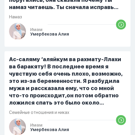
намаз читаешь. Ты сначала исправь
себя. После этого я не вставала на
Намаз
намаз и не видела жайнамаз. Я просто
уже так не могу читать, смотреть . Дуа
Имам
Умербекова Алия
я делаю скрытно если делаю дома. Я
не показываю теперь никому что я
верю. Потому что пойдут осуждения.
От родных же людей.
Ас-саляму ‘аляйкум ва рахмату-Ллахи
ва баракяту! В последнее время я
чувствую себя очень плохо, возможно,
это из-за беременности. Я разбудила
мужа и рассказала ему, что со мной
что-то происходит,он потом обратно
ложился спать это было около
одиннадцати вечера. Но я снова
Семейные отношения и никах
разбудила его, сказав, что мне плохо.
Он ответил: «Я живу с больными». Мне
Имам
Умербекова Алия
стало очень обидно, и я решила