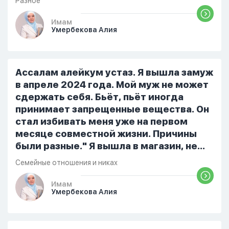
Разное
признает и соблюдает все столпы
Ислама и эта игра не мешает ему
Имам
Умербекова Алия
выполнять ему его обязанности по
религии, человек всем сердцем
признает что Всевышний Аллах
является Единым Богом и не
Ассалам алейкум устаз. Я вышла замуж
принимает слова и контекст игры в
в апреле 2024 года. Мой муж не может
серьез, относиться к игре только как к
сдержать себя. Бьёт, пьёт иногда
развлечению и...
принимает запрещенные вещества. Он
стал избивать меня уже на первом
месяце совместной жизни. Причины
были разные." Я вышла в магазин, не
помыла вовремя посуду, не
Семейные отношения и никах
приготовила во время еду, прошу
немного времени и любви" он никогда
Имам
Умербекова Алия
не свободен для меня. С 7 утра до 8
вечера на работе, после работы к
знакомым или друзьям. Вижу его