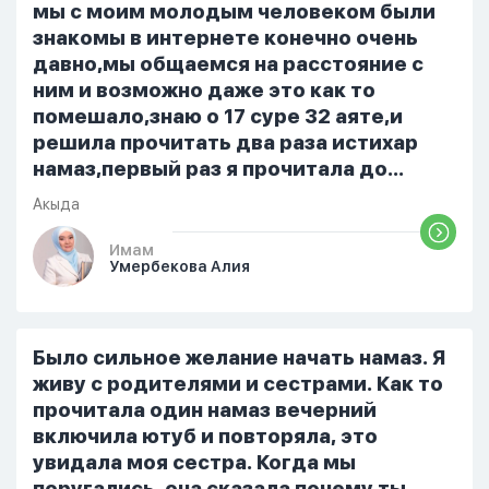
только ночью, иногда засыпаю одна.
мы с моим молодым человеком были
Мы пытались ему говорить что так
знакомы в интернете конечно очень
нельзя но он всё равно делает...
давно,мы общаемся на расстояние с
ним и возможно даже это как то
помешало,знаю о 17 суре 32 аяте,и
решила прочитать два раза истихар
намаз,первый раз я прочитала до
«Аср» намаза и сначала было
Акыда
тревожно,позже стало спокойно и в
голову начали лезть только хорошие
Имам
Умербекова Алия
мысли,во второй раз когда я решила в
очередной раз прочитать истихар дуа.
я читала его переводом на
русский,потому что боялась
Было сильное желание начать намаз. Я
ошибиться и то что намаз не
живу с родителями и сестрами. Как то
примется,совершила истихар во время
прочитала один намаз вечерний
тахаджуд...
включила ютуб и повторяла, это
увидала моя сестра. Когда мы
поругались, она сказала почему ты