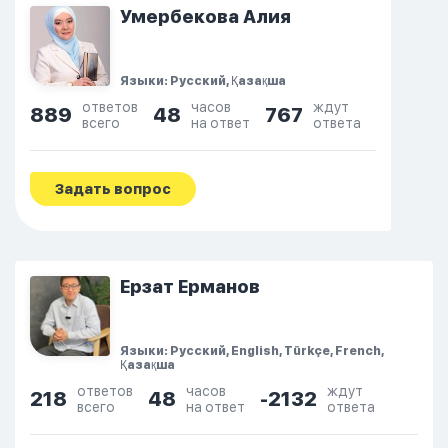
Умербекова Алия
Языки: Русский, Қазақша
ответов
часов
ждут
889
48
767
всего
на ответ
ответа
Задать вопрос
Ерзат Ерманов
Языки: Русский, English, Türkçe, French,
Қазақша
ответов
часов
ждут
218
48
-2132
всего
на ответ
ответа