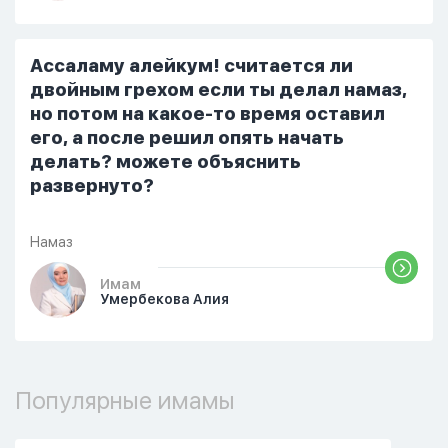
терпеть свою боль, повернулась
попыталась и уснуть) Но потом он
проснулся и спросил, что случилось. И
Ассаламу алейкум! считается ли
я рассказала о своих проблемах. Затем
двойным грехом если ты делал намаз,
я сказала ему:...
но потом на какое-то время оставил
его, а после решил опять начать
делать? можете объяснить
развернуто?
Намаз
Имам
Умербекова Алия
Популярные имамы