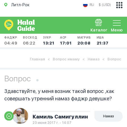
Литл-Рок
RU
$ (USD)
Каталог
Меню
ФАДЖР
ВОСХОД
ЗУХР
АСР
МАГРИБ
ИША
04:49
06:22
13:21
17:01
20:08
21:37
Главная
Вопрос имаму
Намаз
Вопрос
Вопрос
Здавствуйте, у меня возник такой вопрос ,как
совершать утренний намаз фаджр девушке?
Камиль Самигуллин
Намаз
23 июня 2017 г. - 14:07