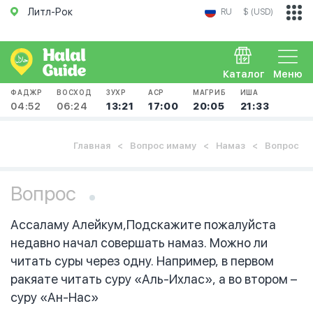
Литл-Рок
RU
$ (USD)
Каталог
Меню
ФАДЖР
ВОСХОД
ЗУХР
АСР
МАГРИБ
ИША
04:52
06:24
13:21
17:00
20:05
21:33
Главная
Вопрос имаму
Намаз
Вопрос
Вопрос
Ассаламу Алейкум,Подскажите пожалуйста
недавно начал сове­ршать намаз. Можно ли
читать суры через одну. Нап­ример, в первом
ракя­ате читать суру «Аль­-Ихлас», а во втором –
суру «Ан-Нас»