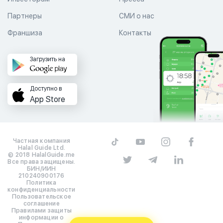
Партнеры
СМИ о нас
Франшиза
Контакты
Загрузить на
Доступно в
App Store
Частная компания
Halal Guide Ltd.
© 2018 HalalGuide.me
Все права защищены.
БИН/ИИН
210240900176
Политика
конфиденциальности
Пользовательское
соглашение
Правилами защиты
информации о