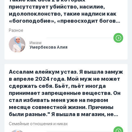
присутствует убийство, насилие,
идолопоклонство, такие надписи как
«богоподобие», «превосходит богов»,
но при этом человек полностью
Разное
признает и соблюдает все столпы
Ислама и эта игра не мешает ему
Имам
Умербекова Алия
выполнять ему его обязанности по
религии, человек всем сердцем
признает что Всевышний Аллах
является Единым Богом и не
Ассалам алейкум устаз. Я вышла замуж
принимает слова и контекст игры в
в апреле 2024 года. Мой муж не может
серьез, относиться к игре только как к
сдержать себя. Бьёт, пьёт иногда
развлечению и...
принимает запрещенные вещества. Он
стал избивать меня уже на первом
месяце совместной жизни. Причины
были разные." Я вышла в магазин, не
помыла вовремя посуду, не
Семейные отношения и никах
приготовила во время еду, прошу