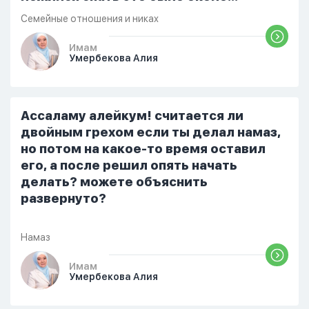
одиннадцати вечера. Но я снова
Семейные отношения и никах
разбудила его, сказав, что мне плохо.
Он ответил: «Я живу с больными». Мне
Имам
Умербекова Алия
стало очень обидно, и я решила
терпеть свою боль, повернулась
попыталась и уснуть) Но потом он
проснулся и спросил, что случилось. И
Ассаламу алейкум! считается ли
я рассказала о своих проблемах. Затем
двойным грехом если ты делал намаз,
я сказала ему:...
но потом на какое-то время оставил
его, а после решил опять начать
делать? можете объяснить
развернуто?
Намаз
Имам
Умербекова Алия