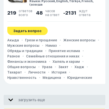
Языки: Русский, English, Türkçe, French,
Қазақша
ответов
часов
ждут
219
48
-2131
всего
на ответ
ответа
Задать вопрос
Акыда
Грехи и прощение
Женские вопросы
Мужские вопросы
Намаз
Обряды и традиции
Принятие ислама
Разное
Семейные отношения и никах
Финансы и экономика
Халяль и харам
Общие вопросы
Ураза
Закят
Хадж
Тахарат
Личности
История
Нравственность
Медицина
Юридические
загрузить еще