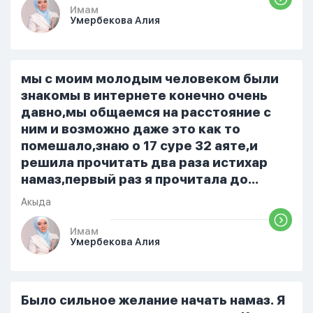
немного времени и любви" он никогда
Имам
Умербекова Алия
не свободен для меня. С 7 утра до 8
вечера на работе, после работы к
знакомым или друзьям. Вижу его
только ночью, иногда засыпаю одна.
мы с моим молодым человеком были
Мы пытались ему говорить что так
знакомы в интернете конечно очень
нельзя но он всё равно делает...
давно,мы общаемся на расстояние с
ним и возможно даже это как то
помешало,знаю о 17 суре 32 аяте,и
решила прочитать два раза истихар
намаз,первый раз я прочитала до
«Аср» намаза и сначала было
Акыда
тревожно,позже стало спокойно и в
голову начали лезть только хорошие
Имам
Умербекова Алия
мысли,во второй раз когда я решила в
очередной раз прочитать истихар дуа.
я читала его переводом на
русский,потому что боялась
Было сильное желание начать намаз. Я