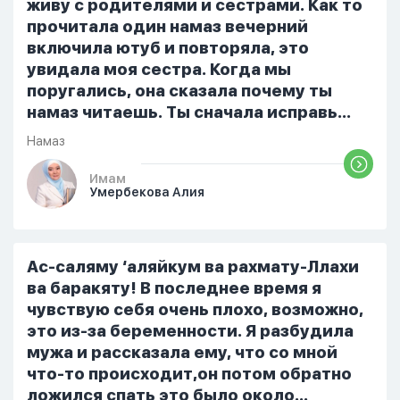
ошибиться и то что намаз не
живу с родителями и сестрами. Как то
примется,совершила истихар во время
прочитала один намаз вечерний
тахаджуд...
включила ютуб и повторяла, это
увидала моя сестра. Когда мы
поругались, она сказала почему ты
намаз читаешь. Ты сначала исправь
себя. После этого я не вставала на
Намаз
намаз и не видела жайнамаз. Я просто
уже так не могу читать, смотреть . Дуа
Имам
Умербекова Алия
я делаю скрытно если делаю дома. Я
не показываю теперь никому что я
верю. Потому что пойдут осуждения.
От родных же людей.
Ас-саляму ‘аляйкум ва рахмату-Ллахи
ва баракяту! В последнее время я
чувствую себя очень плохо, возможно,
это из-за беременности. Я разбудила
мужа и рассказала ему, что со мной
что-то происходит,он потом обратно
ложился спать это было около