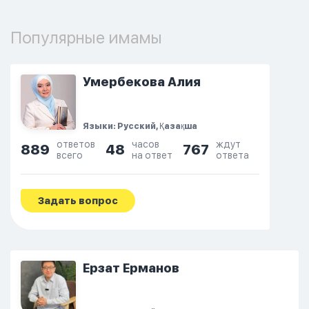
Популярные имамы
Умербекова Алия
Языки: Русский, Қазақша
ответов
часов
ждут
889
48
767
всего
на ответ
ответа
Задать вопрос
Ерзат Ерманов