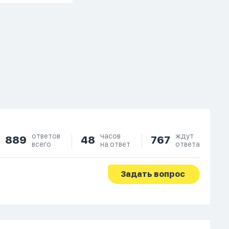
ответов
часов
ждут
889
48
767
всего
на ответ
ответа
Задать вопрос