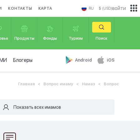
войти
И
КОНТАКТЫ
КАРТА
RU
$ (USD)
овье
Продукты
Фонды
Туризм
Поиск
МИ
Блогеры
Android
iOS
Главная
Вопрос имаму
Намаз
Вопрос
Показать всех имамов