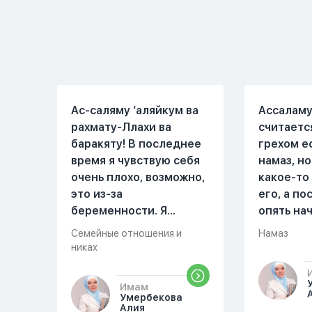
контекст игры в серьез,
Мы пытал
относиться к игре
говорить 
только как к
но он всё
развлечению и...
делает...
Ас-саляму ‘аляйкум ва
Ассаламу
рахмату-Ллахи ва
считаетс
баракяту! В последнее
грехом е
время я чувствую себя
намаз, но
очень плохо, возможно,
какое-то
это из-за
его, а п
беременности. Я
опять на
разбудила мужа и
можете о
Семейные отношения и
Намаз
рассказала ему, что со
разверну
никах
мной что-то
происходит,он потом
Имам
обратно ложился спать
Умербекова
Алия
это было около