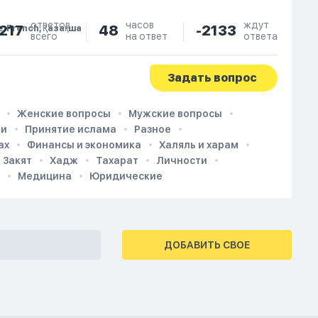
ответов
часов
ждут
217
48
-2133
e, French, Қазақша
всего
на ответ
ответа
Задать вопрос
Женские вопросы
Мужские вопросы
ии
Принятие ислама
Разное
ах
Финансы и экономика
Халяль и харам
Закят
Хадж
Тахарат
Личности
Медицина
Юридические
ДОБАВИТЬ СВОЕ