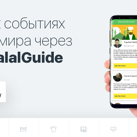
х событиях
мира через
lalGuide