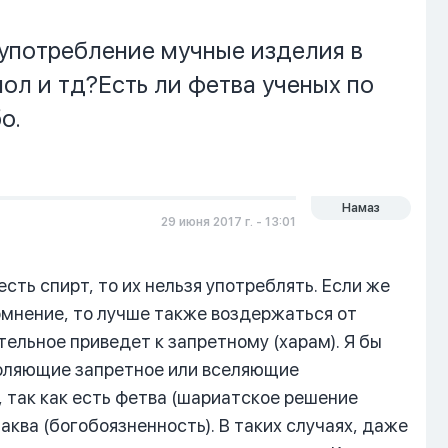
употребление мучные изделия в
нол и тд?Есть ли фетва ученых по
о.
Намаз
29 июня 2017 г. - 13:01
есть спирт, то их нельзя употреблять. Если же
сомнение, то лучше также воздержаться от
тельное приведет к запретному (харам). Я бы
воляющие запретное или вселяющие
 так как есть фетва (шариатское решение
аква (богобоязненность). В таких случаях, даже