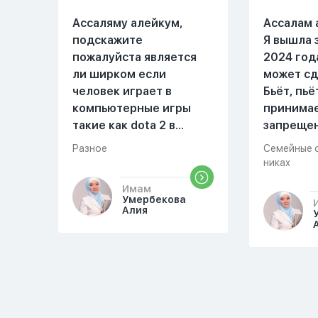
Ассаляму алейкум,
Ассалам 
подскажите
Я вышла 
пожалуйста является
2024 год
ли ширком если
может сд
человек играет в
Бьёт, пьё
компьютерные игры
принима
такие как dota 2 в
запреще
которых присутствует
вещества
Разное
Семейные 
убийство, насилие,
избивать
никах
идолопоклонство,
первом м
Имам
такие надписи как
совместн
Умербекова
«богоподобие»,
Причины 
Алия
«превосходит богов»,
Я вышла в
но при этом человек
помыла 
полностью признает и
посуду, 
соблюдает все столпы
во время
Ислама и эта игра не
немного 
мешает ему выполнять
любви" о