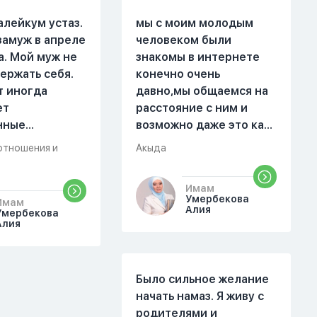
алейкум устаз.
мы с моим молодым
замуж в апреле
человеком были
а. Мой муж не
знакомы в интернете
ержать себя.
конечно очень
т иногда
давно,мы общаемся на
ет
расстояние с ним и
нные
возможно даже это как
. Он стал
то помешало,знаю о 17
отношения и
Акыда
 меня уже на
суре 32 аяте,и решила
есяце
прочитать два раза
Имам
ой жизни.
истихар намаз,первый
Умербекова
Имам
были разные."
раз я прочитала до
Алия
Умербекова
Алия
 магазин, не
«Аср» намаза и сначала
вовремя
было тревожно,позже
не приготовила
стало спокойно и в
 еду, прошу
голову начали лезть
Было сильное желание
времени и
только хорошие
начать намаз. Я живу с
н никогда не
мысли,во второй раз
родителями и