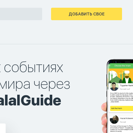
ДОБАВИТЬ СВОЕ
х событиях
мира через
lalGuide