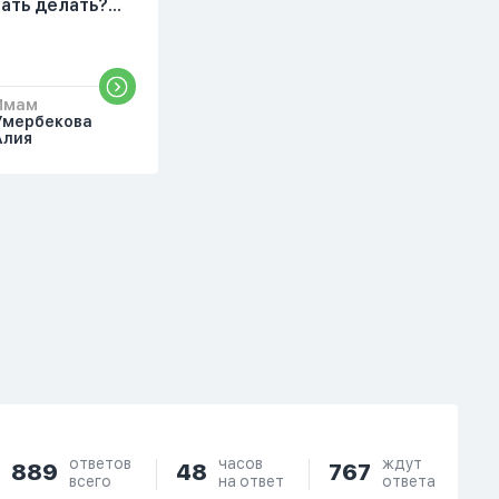
Потому что пойдут
чать делать?
осуждения. От родных
бъяснить
же людей.
то?
Имам
Умербекова
Алия
ответов
часов
ждут
889
48
767
всего
на ответ
ответа