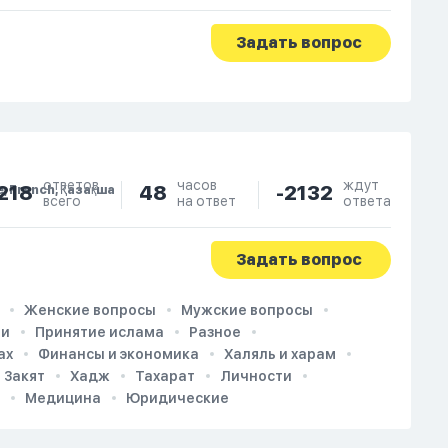
Задать вопрос
ответов
часов
ждут
218
48
-2132
e, French, Қазақша
всего
на ответ
ответа
Задать вопрос
Женские вопросы
Мужские вопросы
ии
Принятие ислама
Разное
ах
Финансы и экономика
Халяль и харам
Закят
Хадж
Тахарат
Личности
Медицина
Юридические