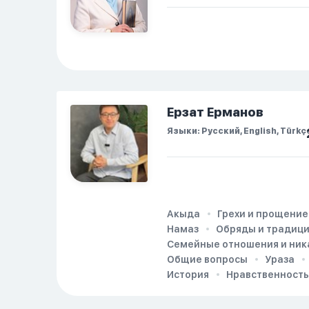
рассказала о своих
проблемах. Затем я
сказала ему:...
Ерзат Ерманов
Языки: Русский, English, Türkç
Акыда
Грехи и прощение
Намаз
Обряды и традиц
Семейные отношения и ник
Общие вопросы
Ураза
История
Нравственность