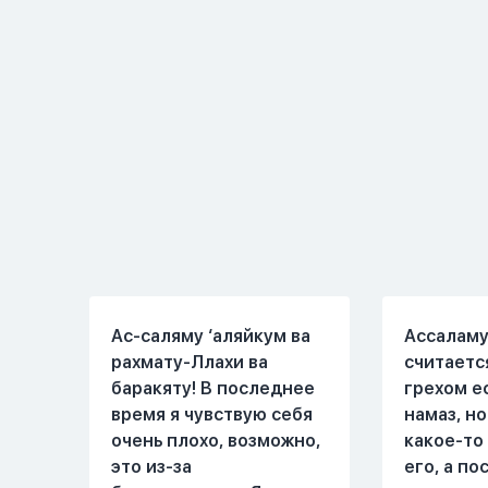
ему его обязанности по
свободен
религии, человек всем
утра до 8
сердцем признает что
работе, 
Всевышний Аллах
знакомым
является Единым Богом
Вижу его
и не принимает слова и
иногда з
контекст игры в серьез,
Мы пытал
относиться к игре
говорить 
только как к
но он всё
развлечению и...
делает...
Ас-саляму ‘аляйкум ва
Ассаламу
рахмату-Ллахи ва
считаетс
баракяту! В последнее
грехом е
время я чувствую себя
намаз, но
очень плохо, возможно,
какое-то
это из-за
его, а п