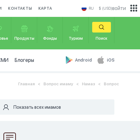
войти
И
КОНТАКТЫ
КАРТА
RU
$ (USD)
овье
Продукты
Фонды
Туризм
Поиск
СМИ
Блогеры
Android
iOS
Главная
Вопрос имаму
Намаз
Вопрос
Показать всех имамов