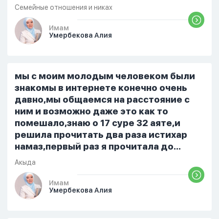
помыла вовремя посуду, не
Семейные отношения и никах
приготовила во время еду, прошу
немного времени и любви" он никогда
Имам
Умербекова Алия
не свободен для меня. С 7 утра до 8
вечера на работе, после работы к
знакомым или друзьям. Вижу его
только ночью, иногда засыпаю одна.
мы с моим молодым человеком были
Мы пытались ему говорить что так
знакомы в интернете конечно очень
нельзя но он всё равно делает...
давно,мы общаемся на расстояние с
ним и возможно даже это как то
помешало,знаю о 17 суре 32 аяте,и
решила прочитать два раза истихар
намаз,первый раз я прочитала до
«Аср» намаза и сначала было
Акыда
тревожно,позже стало спокойно и в
голову начали лезть только хорошие
Имам
Умербекова Алия
мысли,во второй раз когда я решила в
очередной раз прочитать истихар дуа.
я читала его переводом на