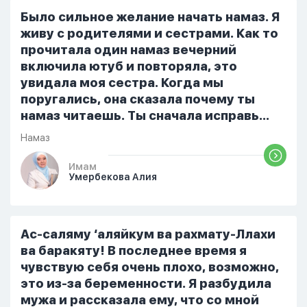
русский,потому что боялась
Было сильное желание начать намаз. Я
ошибиться и то что намаз не
живу с родителями и сестрами. Как то
примется,совершила истихар во время
прочитала один намаз вечерний
тахаджуд...
включила ютуб и повторяла, это
увидала моя сестра. Когда мы
поругались, она сказала почему ты
намаз читаешь. Ты сначала исправь
себя. После этого я не вставала на
Намаз
намаз и не видела жайнамаз. Я просто
уже так не могу читать, смотреть . Дуа
Имам
Умербекова Алия
я делаю скрытно если делаю дома. Я
не показываю теперь никому что я
верю. Потому что пойдут осуждения.
От родных же людей.
Ас-саляму ‘аляйкум ва рахмату-Ллахи
ва баракяту! В последнее время я
чувствую себя очень плохо, возможно,
это из-за беременности. Я разбудила
мужа и рассказала ему, что со мной