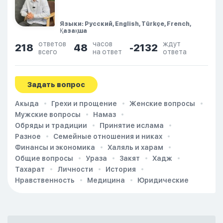
Языки: Русский, English, Türkçe, French,
Қазақша
ответов
часов
ждут
218
48
-2132
всего
на ответ
ответа
Задать вопрос
Акыда
Грехи и прощение
Женские вопросы
Мужские вопросы
Намаз
Обряды и традиции
Принятие ислама
Разное
Семейные отношения и никах
Финансы и экономика
Халяль и харам
Общие вопросы
Ураза
Закят
Хадж
Тахарат
Личности
История
Нравственность
Медицина
Юридические