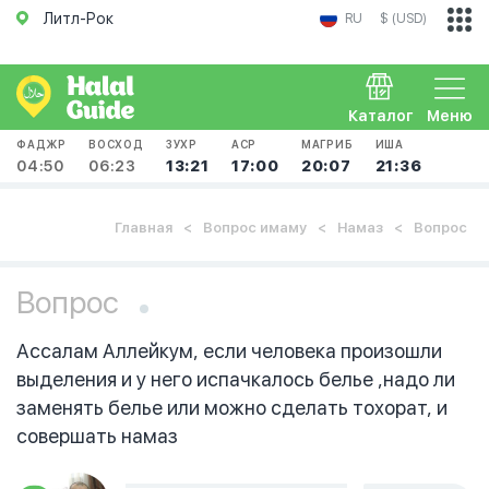
Литл-Рок
RU
$ (USD)
Каталог
Меню
ФАДЖР
ВОСХОД
ЗУХР
АСР
МАГРИБ
ИША
04:50
06:23
13:21
17:00
20:07
21:36
Главная
Вопрос имаму
Намаз
Вопрос
Вопрос
Ассалам Аллейкум, если человека произошли
выделения и у него испачкалось белье ,надо ли
заменять белье или можно сделать тохорат, и
совершать намаз