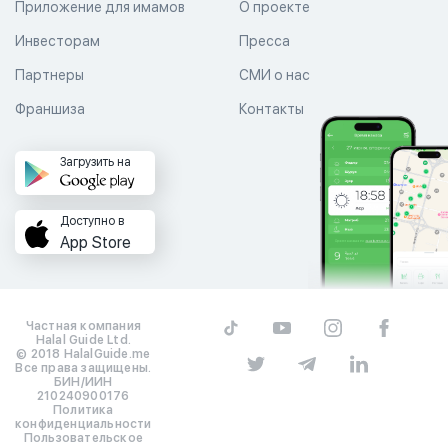
Приложение для имамов
О проекте
Инвесторам
Пресса
Партнеры
СМИ о нас
Франшиза
Контакты
Загрузить на
Доступно в
App Store
Частная компания
Halal Guide Ltd.
© 2018 HalalGuide.me
Все права защищены.
БИН/ИИН
210240900176
Политика
конфиденциальности
Пользовательское