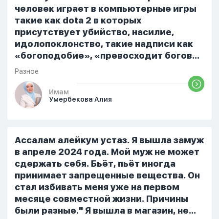
человек играет в компьютерные игры
такие как dota 2 в которых
присутствует убийство, насилие,
идолопоклонство, такие надписи как
«богоподобие», «превосходит богов»,
но при этом человек полностью
Разное
признает и соблюдает все столпы
Ислама и эта игра не мешает ему
Имам
Умербекова Алия
выполнять ему его обязанности по
религии, человек всем сердцем
признает что Всевышний Аллах
является Единым Богом и не
Ассалам алейкум устаз. Я вышла замуж
принимает слова и контекст игры в
в апреле 2024 года. Мой муж не может
серьез, относиться к игре только как к
сдержать себя. Бьёт, пьёт иногда
развлечению и...
принимает запрещенные вещества. Он
стал избивать меня уже на первом
месяце совместной жизни. Причины
были разные." Я вышла в магазин, не