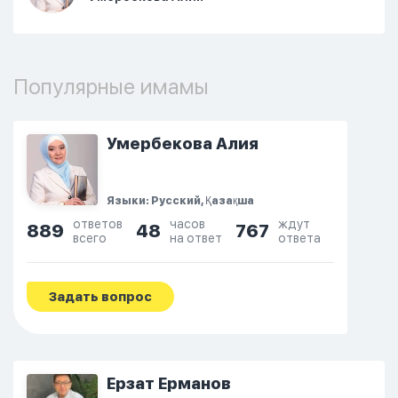
Популярные имамы
Умербекова Алия
Языки: Русский, Қазақша
ответов
часов
ждут
889
48
767
всего
на ответ
ответа
Задать вопрос
Ерзат Ерманов