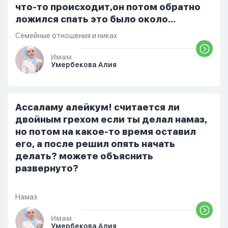
что-то происходит,он потом обратно
ложился спать это было около
одиннадцати вечера. Но я снова
Семейные отношения и никах
разбудила его, сказав, что мне плохо.
Он ответил: «Я живу с больными». Мне
Имам
Умербекова Алия
стало очень обидно, и я решила
терпеть свою боль, повернулась
попыталась и уснуть) Но потом он
проснулся и спросил, что случилось. И
Ассаламу алейкум! считается ли
я рассказала о своих проблемах. Затем
двойным грехом если ты делал намаз,
я сказала ему:...
но потом на какое-то время оставил
его, а после решил опять начать
делать? можете объяснить
развернуто?
Намаз
Имам
Умербекова Алия