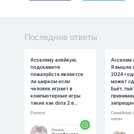
Последние ответы
Ассаляму алейкум,
Ассалам 
подскажите
Я вышла 
пожалуйста является
2024 год
ли ширком если
может сд
человек играет в
Бьёт, пьё
компьютерные игры
принима
такие как dota 2 в
запреще
которых присутствует
вещества
Разное
Семейные 
убийство, насилие,
избивать
никах
идолопоклонство,
первом м
Имам
такие надписи как
совместн