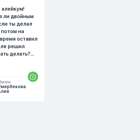
видела жайнамаз. Я
просто уже так не могу
 алейкум!
читать, смотреть . Дуа я
я ли двойным
делаю скрытно если
сли ты делал
делаю дома. Я не
 потом на
показываю теперь
 время оставил
никому что я верю.
осле решил
Потому что пойдут
чать делать?
осуждения. От родных
бъяснить
же людей.
то?
Имам
Умербекова
Алия