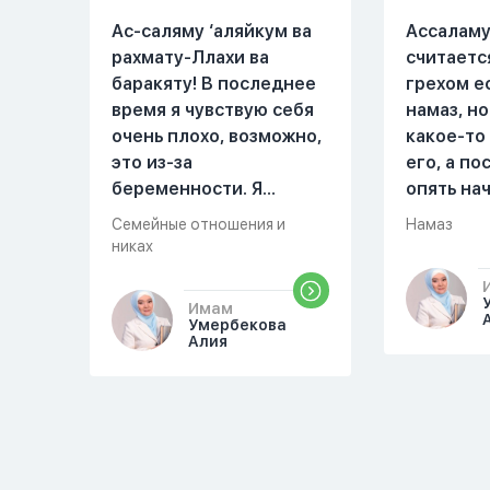
Ас-саляму ‘аляйкум ва
Ассаламу
рахмату-Ллахи ва
считаетс
баракяту! В последнее
грехом е
время я чувствую себя
намаз, но
очень плохо, возможно,
какое-то
это из-за
его, а п
беременности. Я
опять на
разбудила мужа и
можете о
Семейные отношения и
Намаз
рассказала ему, что со
разверну
никах
мной что-то
происходит,он потом
Имам
обратно ложился спать
Умербекова
Алия
это было около
одиннадцати вечера.
Но я снова разбудила
его, сказав, что мне
плохо. Он ответил: «Я
живу с больными». Мне