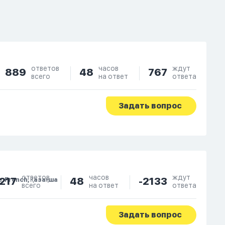
ответов
часов
ждут
889
48
767
всего
на ответ
ответа
Задать вопрос
ответов
часов
ждут
217
48
-2133
e, French, Қазақша
всего
на ответ
ответа
Задать вопрос