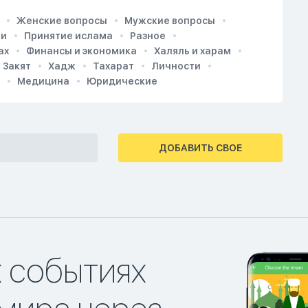
Женские вопросы
Мужские вопросы
ии
Принятие ислама
Разное
ах
Финансы и экономика
Халяль и харам
Закят
Хадж
Тахарат
Личности
Медицина
Юридические
ДОБАВИТЬ СВОЕ
х событиях