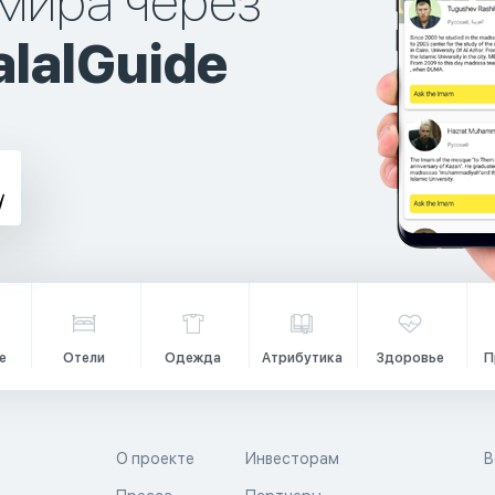
мира через
lalGuide
е
Отели
Одежда
Атрибутика
Здоровье
П
О проекте
Инвесторам
В