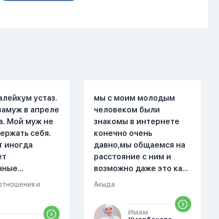
алейкум устаз.
мы с моим молодым
замуж в апреле
человеком были
а. Мой муж не
знакомы в интернете
ержать себя.
конечно очень
т иногда
давно,мы общаемся на
ет
расстояние с ним и
нные
возможно даже это как
. Он стал
то помешало,знаю о 17
отношения и
Акыда
 меня уже на
суре 32 аяте,и решила
есяце
прочитать два раза
Имам
ой жизни.
истихар намаз,первый