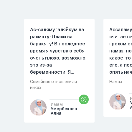
только как к
но он всё
развлечению и...
делает...
Ас-саляму ‘аляйкум ва
Ассаламу
рахмату-Ллахи ва
считаетс
баракяту! В последнее
грехом е
время я чувствую себя
намаз, но
очень плохо, возможно,
какое-то
это из-за
его, а п
беременности. Я
опять на
разбудила мужа и
можете о
Семейные отношения и
Намаз
рассказала ему, что со
разверну
никах
мной что-то
происходит,он потом
Имам
обратно ложился спать
Умербекова
Алия
это было около
одиннадцати вечера.
Но я снова разбудила