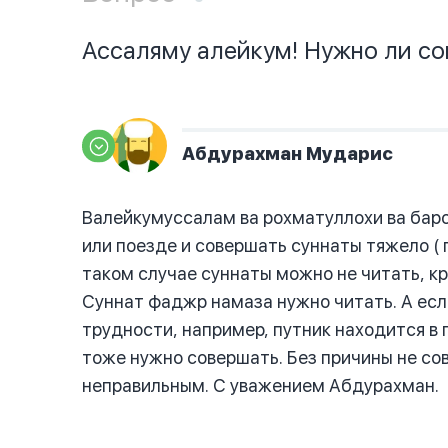
Ассаляму алейкум! Нужно ли со
Абдурахман Мударис
Валейкумуссалам ва рохматуллохи ва баро
или поезде и совершать суннаты тяжело ( п
таком случае суннаты можно не читать, кр
Суннат фаджр намаза нужно читать. А есл
трудности, например, путник находится в 
тоже нужно совершать. Без причины не со
неправильным. С уважением Абдурахман.