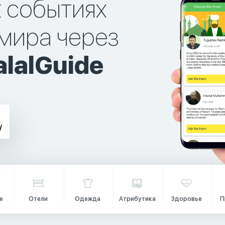
х событиях
мира через
lalGuide
е
Отели
Одежда
Атрибутика
Здоровье
П