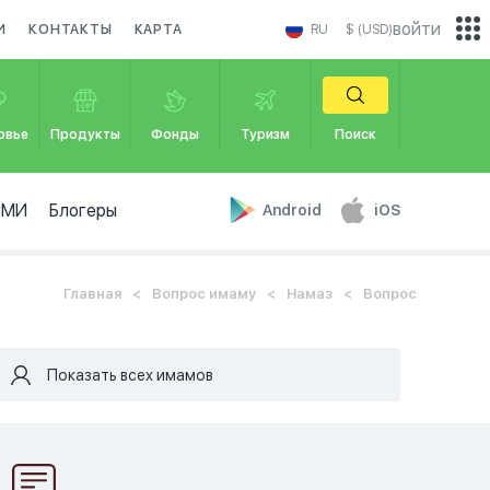
войти
И
КОНТАКТЫ
КАРТА
RU
$ (USD)
овье
Продукты
Фонды
Туризм
Поиск
СМИ
Блогеры
Android
iOS
Главная
Вопрос имаму
Намаз
Вопрос
Показать всех имамов