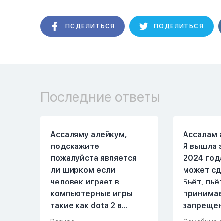
ПОДЕЛИТЬСЯ
ПОДЕЛИТЬСЯ
Последние ответы
Ассаляму алейкум,
Ассалам 
подскажите
Я вышла 
пожалуйста является
2024 год
ли ширком если
может сд
человек играет в
Бьёт, пьё
компьютерные игры
принима
такие как dota 2 в
запреще
которых присутствует
вещества