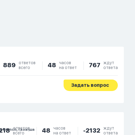
ответов
часов
ждут
889
48
767
всего
на ответ
ответа
Задать вопрос
ответов
часов
ждут
218
48
-2132
e, French, Қазақша
всего
на ответ
ответа