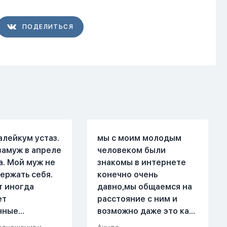
ПОДЕЛИТЬСЯ
алейкум устаз.
мы с моим молодым
замуж в апреле
человеком были
а. Мой муж не
знакомы в интернете
ержать себя.
конечно очень
т иногда
давно,мы общаемся на
ет
расстояние с ним и
нные
возможно даже это как
. Он стал
то помешало,знаю о 17