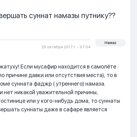
вершать суннат намазы путнику??
Намаз
29 октября 2017 г. - 07:04
катуху! Если мусафир находится в самолёте
о причине давки или отсутствия места), то в
оме сунната фаджр ( утреннего) намаза.
и нет никакой уважительной причины,
гостинице или у кого-нибудь дома, то суннаты
вершать суннаты даже в сафаре является