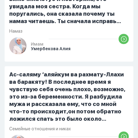
увидала моя сестра. Когда мы
поругались, она сказала почему ты
намаз читаешь. Ты сначала исправь
себя. После этого я не вставала на
Намаз
намаз и не видела жайнамаз. Я просто
уже так не могу читать, смотреть . Дуа
Имам
Умербекова Алия
я делаю скрытно если делаю дома. Я
не показываю теперь никому что я
верю. Потому что пойдут осуждения.
От родных же людей.
Ас-саляму ‘аляйкум ва рахмату-Ллахи
ва баракяту! В последнее время я
чувствую себя очень плохо, возможно,
это из-за беременности. Я разбудила
мужа и рассказала ему, что со мной
что-то происходит,он потом обратно
ложился спать это было около
одиннадцати вечера. Но я снова
Семейные отношения и никах
разбудила его, сказав, что мне плохо.