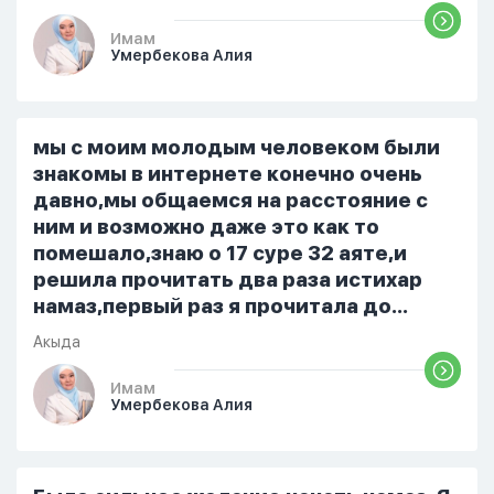
приготовила во время еду, прошу
немного времени и любви" он никогда
Имам
Умербекова Алия
не свободен для меня. С 7 утра до 8
вечера на работе, после работы к
знакомым или друзьям. Вижу его
только ночью, иногда засыпаю одна.
мы с моим молодым человеком были
Мы пытались ему говорить что так
знакомы в интернете конечно очень
нельзя но он всё равно делает...
давно,мы общаемся на расстояние с
ним и возможно даже это как то
помешало,знаю о 17 суре 32 аяте,и
решила прочитать два раза истихар
намаз,первый раз я прочитала до
«Аср» намаза и сначала было
Акыда
тревожно,позже стало спокойно и в
голову начали лезть только хорошие
Имам
Умербекова Алия
мысли,во второй раз когда я решила в
очередной раз прочитать истихар дуа.
я читала его переводом на
русский,потому что боялась