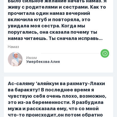
Было сильное желание начать намаз. Я
ошибиться и то что намаз не
живу с родителями и сестрами. Как то
примется,совершила истихар во время
прочитала один намаз вечерний
тахаджуд...
включила ютуб и повторяла, это
увидала моя сестра. Когда мы
поругались, она сказала почему ты
намаз читаешь. Ты сначала исправь
себя. После этого я не вставала на
Намаз
намаз и не видела жайнамаз. Я просто
уже так не могу читать, смотреть . Дуа
Имам
Умербекова Алия
я делаю скрытно если делаю дома. Я
не показываю теперь никому что я
верю. Потому что пойдут осуждения.
От родных же людей.
Ас-саляму ‘аляйкум ва рахмату-Ллахи
ва баракяту! В последнее время я
чувствую себя очень плохо, возможно,
это из-за беременности. Я разбудила
мужа и рассказала ему, что со мной
что-то происходит,он потом обратно