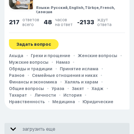
Языки: Русский, English, Türkçe, French,
Қазақша
ответов
часов
ждут
217
48
-2133
всего
на ответ
ответа
Задать вопрос
Акыда
Грехи и прощение
Женские вопросы
Мужские вопросы
Намаз
Обряды и традиции
Принятие ислама
Разное
Семейные отношения и никах
Финансы и экономика
Халяль и харам
Общие вопросы
Ураза
Закят
Хадж
Тахарат
Личности
История
Нравственность
Медицина
Юридические
загрузить еще