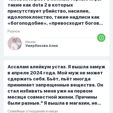
такие как dota 2 в которых
присутствует убийство, насилие,
идолопоклонство, такие надписи как
«богоподобие», «превосходит богов»,
но при этом человек полностью
Разное
признает и соблюдает все столпы
Ислама и эта игра не мешает ему
Имам
Умербекова Алия
выполнять ему его обязанности по
религии, человек всем сердцем
признает что Всевышний Аллах
является Единым Богом и не
Ассалам алейкум устаз. Я вышла замуж
принимает слова и контекст игры в
в апреле 2024 года. Мой муж не может
серьез, относиться к игре только как к
сдержать себя. Бьёт, пьёт иногда
развлечению и...
принимает запрещенные вещества. Он
стал избивать меня уже на первом
месяце совместной жизни. Причины
были разные." Я вышла в магазин, не
помыла вовремя посуду, не
Семейные отношения и никах