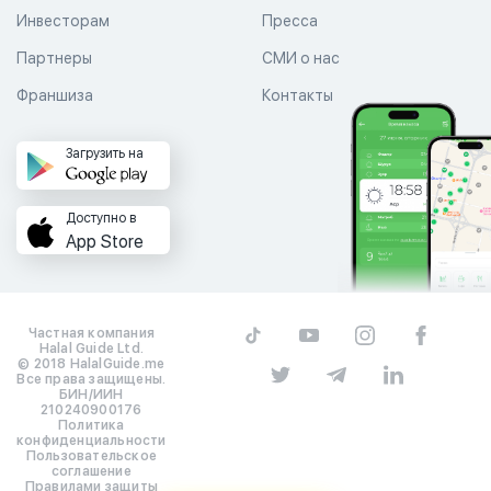
Инвесторам
Пресса
Партнеры
СМИ о нас
Франшиза
Контакты
Загрузить на
Доступно в
App Store
Частная компания
Halal Guide Ltd.
© 2018 HalalGuide.me
Все права защищены.
БИН/ИИН
210240900176
Политика
конфиденциальности
Пользовательское
соглашение
Правилами защиты