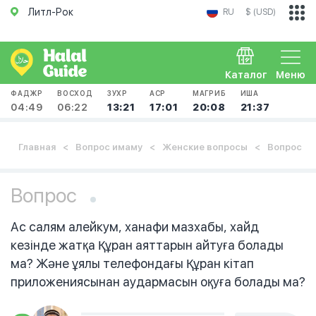
Литл-Рок
RU
$ (USD)
Каталог
Меню
ФАДЖР
ВОСХОД
ЗУХР
АСР
МАГРИБ
ИША
04:49
06:22
13:21
17:01
20:08
21:37
Главная
Вопрос имаму
Женские вопросы
Вопрос
Вопрос
Ас салям алейкум, ханафи мазхабы, хайд
кезінде жатқа Құран аяттарын айтуға болады
ма? Және ұялы телефондағы Құран кітап
приложениясынан аудармасын оқуға болады ма?