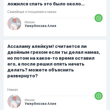
ложился спать это было около
одиннадцати вечера. Но я снова
Семейные отношения и никах
разбудила его, сказав, что мне плохо.
Он ответил: «Я живу с больными». Мне
Имам
Умербекова Алия
стало очень обидно, и я решила
терпеть свою боль, повернулась
попыталась и уснуть) Но потом он
проснулся и спросил, что случилось. И
Ассаламу алейкум! считается ли
я рассказала о своих проблемах. Затем
двойным грехом если ты делал намаз,
я сказала ему:...
но потом на какое-то время оставил
его, а после решил опять начать
делать? можете объяснить
развернуто?
Намаз
Имам
Умербекова Алия