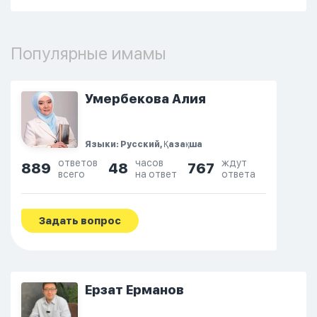
Популярные имамы
Умербекова Алия
Языки: Русский, Қазақша
ответов
часов
ждут
889
48
767
всего
на ответ
ответа
Задать вопрос
Ерзат Ерманов