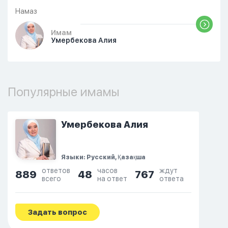
Намаз
Имам
Умербекова Алия
Популярные имамы
Умербекова Алия
Языки: Русский, Қазақша
ответов
часов
ждут
889
48
767
всего
на ответ
ответа
Задать вопрос