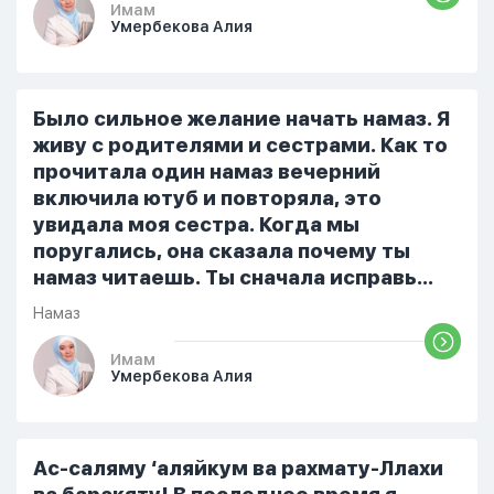
голову начали лезть только хорошие
Имам
Умербекова Алия
мысли,во второй раз когда я решила в
очередной раз прочитать истихар дуа.
я читала его переводом на
русский,потому что боялась
Было сильное желание начать намаз. Я
ошибиться и то что намаз не
живу с родителями и сестрами. Как то
примется,совершила истихар во время
прочитала один намаз вечерний
тахаджуд...
включила ютуб и повторяла, это
увидала моя сестра. Когда мы
поругались, она сказала почему ты
намаз читаешь. Ты сначала исправь
себя. После этого я не вставала на
Намаз
намаз и не видела жайнамаз. Я просто
уже так не могу читать, смотреть . Дуа
Имам
Умербекова Алия
я делаю скрытно если делаю дома. Я
не показываю теперь никому что я
верю. Потому что пойдут осуждения.
От родных же людей.
Ас-саляму ‘аляйкум ва рахмату-Ллахи