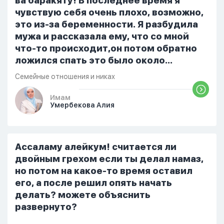
ва баракяту! В последнее время я
чувствую себя очень плохо, возможно,
это из-за беременности. Я разбудила
мужа и рассказала ему, что со мной
что-то происходит,он потом обратно
ложился спать это было около
одиннадцати вечера. Но я снова
Семейные отношения и никах
разбудила его, сказав, что мне плохо.
Он ответил: «Я живу с больными». Мне
Имам
Умербекова Алия
стало очень обидно, и я решила
терпеть свою боль, повернулась
попыталась и уснуть) Но потом он
проснулся и спросил, что случилось. И
Ассаламу алейкум! считается ли
я рассказала о своих проблемах. Затем
двойным грехом если ты делал намаз,
я сказала ему:...
но потом на какое-то время оставил
его, а после решил опять начать
делать? можете объяснить
развернуто?