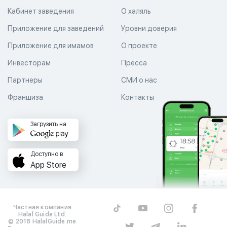
Кабинет заведения
О халяль
Приложение для заведений
Уровни доверия
Приложение для имамов
О проекте
Инвесторам
Пресса
Партнеры
СМИ о нас
Франшиза
Контакты
Загрузить на
Доступно в
App Store
Частная компания
Halal Guide Ltd.
© 2018 HalalGuide.me