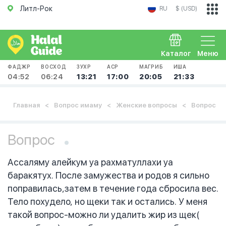
Литл-Рок
RU
$ (USD)
Каталог
Меню
ФАДЖР
ВОСХОД
ЗУХР
АСР
МАГРИБ
ИША
04:52
06:24
13:21
17:00
20:05
21:33
Главная
Вопрос имаму
Женские вопросы
Вопрос
Вопрос
Ассаляму алейкум уа рахматуллахи уа
баракятух. После замужества и родов я сильно
поправилась,затем в течение года сбросила вес.
Тело похудело, но щеки так и остались. У меня
такой вопрос-можно ли удалить жир из щек(