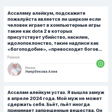
Ассаляму алейкум, подскажите
пожалуйста является ли ширком если
человек играет в компьютерные игры
такие как dota 2 в которых
присутствует убийство, насилие,
идолопоклонство, такие надписи как
«богоподобие», «превосходит богов»,
но при этом человек полностью
Разное
признает и соблюдает все столпы
Ислама и эта игра не мешает ему
Имам
Умербекова Алия
выполнять ему его обязанности по
религии, человек всем сердцем
признает что Всевышний Аллах
является Единым Богом и не
Ассалам алейкум устаз. Я вышла замуж
принимает слова и контекст игры в
в апреле 2024 года. Мой муж не может
серьез, относиться к игре только как к
сдержать себя. Бьёт, пьёт иногда
развлечению и...
принимает запрещенные вещества. Он