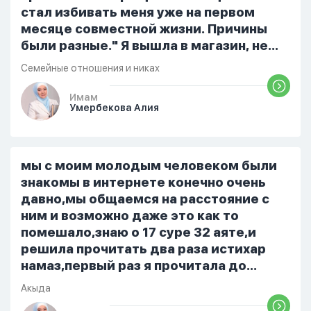
стал избивать меня уже на первом
месяце совместной жизни. Причины
были разные." Я вышла в магазин, не
помыла вовремя посуду, не
Семейные отношения и никах
приготовила во время еду, прошу
немного времени и любви" он никогда
Имам
Умербекова Алия
не свободен для меня. С 7 утра до 8
вечера на работе, после работы к
знакомым или друзьям. Вижу его
только ночью, иногда засыпаю одна.
мы с моим молодым человеком были
Мы пытались ему говорить что так
знакомы в интернете конечно очень
нельзя но он всё равно делает...
давно,мы общаемся на расстояние с
ним и возможно даже это как то
помешало,знаю о 17 суре 32 аяте,и
решила прочитать два раза истихар
намаз,первый раз я прочитала до
«Аср» намаза и сначала было
Акыда
тревожно,позже стало спокойно и в