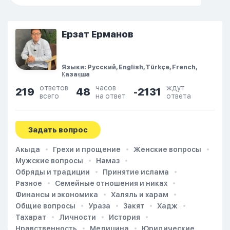
Ерзат Ерманов
Языки: Русский, English, Türkçe, French,
Қазақша
ответов
часов
ждут
219
48
-2131
всего
на ответ
ответа
Задать вопрос
Акыда
Грехи и прощение
Женские вопросы
Мужские вопросы
Намаз
Обряды и традиции
Принятие ислама
Разное
Семейные отношения и никах
Финансы и экономика
Халяль и харам
Общие вопросы
Ураза
Закят
Хадж
Тахарат
Личности
История
Нравственность
Медицина
Юридические