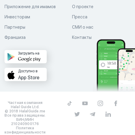
Приложение для имамов
О проекте
Инвесторам
Пресса
Партнеры
СМИ о нас
Франшиза
Контакты
Загрузить на
Доступно в
App Store
Частная компания
Halal Guide Ltd.
© 2018 HalalGuide.me
Все права защищены.
БИН/ИИН
210240900176
Политика
конфиденциальности