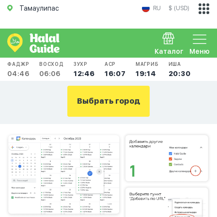
Тамаулипас
RU
$ (USD)
Каталог
Меню
ФАДЖР
ВОСХОД
ЗУХР
АСР
МАГРИБ
ИША
04:46
06:06
12:46
16:07
19:14
20:30
Выбрать город