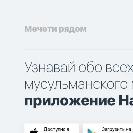
Мечети рядом
Узнавай обо все
мусульманского 
приложение Ha
Доступно в
Загрузить на