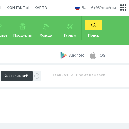
войти
И
КОНТАКТЫ
КАРТА
RU
£ (GBP)
овье
Продукты
Фонды
Туризм
Поиск
Android
iOS
Главная
Время намазов