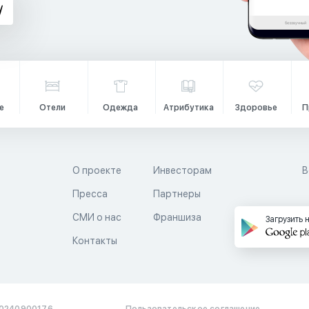
е
Отели
Одежда
Атрибутика
Здоровье
П
О проекте
Инвесторам
В
Пресса
Партнеры
й
СМИ о нас
Франшиза
Загрузить 
Контакты