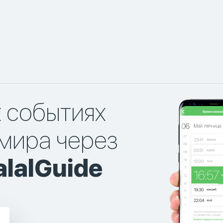
х событиях
мира через
lalGuide