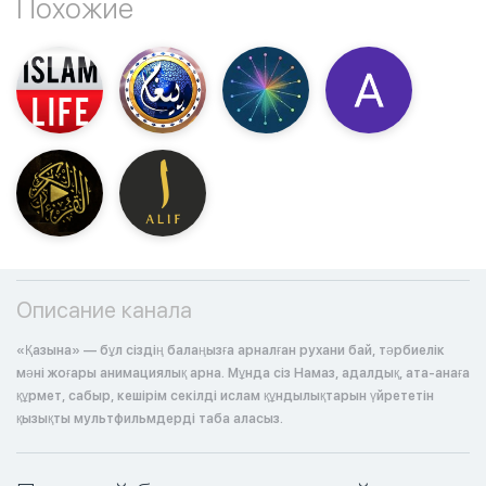
Похожие
Описание канала
«Қазына» — бұл сіздің балаңызға арналған рухани бай, тәрбиелік
мәні жоғары анимациялық арна. Мұнда сіз Намаз, адалдық, ата-анаға
құрмет, сабыр, кешірім секілді ислам құндылықтарын үйрететін
қызықты мультфильмдерді таба аласыз.