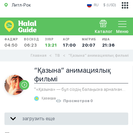
Литл-Рок
RU
$ (USD)
Каталог
Меню
ФАДЖР
ВОСХОД
ЗУХР
АСР
МАГРИБ
ИША
04:50
06:23
13:21
17:00
20:07
21:36
Главная
ТВ
“Қазына” анимациялық фильмі
“Қазына” анимациялық
фильмі
"«Қазына» — бұл сіздің балаңызға арналған
рухани бай, тәрбиелік мәні жоғары
Қазақша
анимациялық арна. Мұнда сіз Намаз, адалдық,
Просмотров 0
ата-анаға құрмет, сабыр, кешірім секілді
ислам құндылықтарын үйрететін қызықты
загрузить еще
мультфильмдерді таба аласыз."