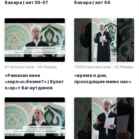
Бакара | аят 55-57
Бакара | аят 54
61 просмотров - 09 Январь
13493 просмотров - 02 Январь
«Рамазан аена
«время и дни,
әзерләнәбезме?» | Булат
проходящие мимо нас»
хәзрәт Баһаутдинов