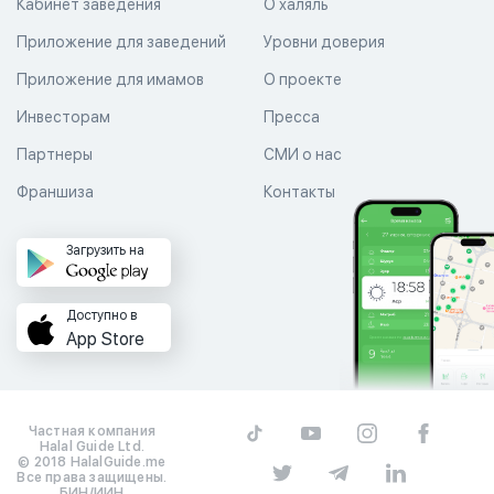
Кабинет заведения
О халяль
Приложение для заведений
Уровни доверия
Приложение для имамов
О проекте
Инвесторам
Пресса
Партнеры
СМИ о нас
Франшиза
Контакты
Загрузить на
Доступно в
App Store
Частная компания
Halal Guide Ltd.
© 2018 HalalGuide.me
Все права защищены.
БИН/ИИН