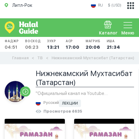
Литл-Рок
RU
$ (USD)
Каталог
Меню
ФАДЖР
ВОСХОД
ЗУХР
АСР
МАГРИБ
ИША
04:51
06:23
13:21
17:00
20:06
21:34
Главная
ТВ
Нижнекамский Мухтасибат (Татарстан)
Нижнекамский Мухтасибат
(Татарстан)
"Официальный канал на Youtube
Нижнекамского мухтасибата"
Русский
ЛЕКЦИИ
Просмотров 4635