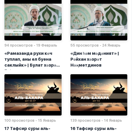
94 просмотров - 19 Февраль
55 просмотров - 24 Январь
«Рамазанда рухи көч
«Дин һәм мәдәният» |
туплап, аны ел буена
Рәйхан хәзрәт
саклыйк» | Булат хәзрәт
Нәҗметдинов
Баһаутдинов
100 просмотров - 15 Январь
139 просмотров - 14 Январь
17 Тафсир суры аль-
16 Тафсир суры аль-