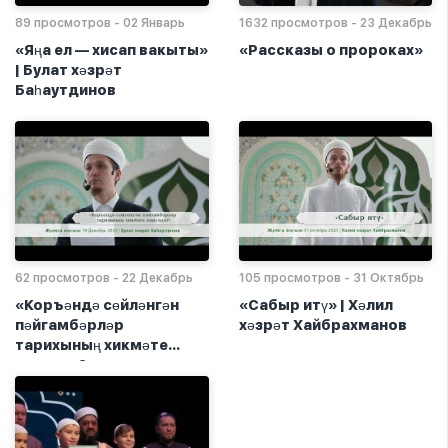
89 просмотров - 02 Январь
1632 просмотров - 23 Декабрь
«Яңа ел — хисап вакыты»
«Рассказы о пророках»
| Булат хәзрәт
Баһаутдинов
62 просмотров - 22 Декабрь
105 просмотров - 31 Октябрь
«Коръәндә сөйләнгән
«Сабыр итү» | Хәлил
пәйгамбәрләр
хәзрәт Хайбрахманов
тарихының хикмәте
нәрсәдә?»