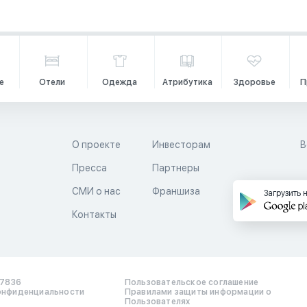
е
Отели
Одежда
Атрибутика
Здоровье
П
О проекте
Инвесторам
В
Пресса
Партнеры
й
СМИ о нас
Франшиза
Загрузить 
Контакты
17836
Пользовательское соглашение
онфиденциальности
Правилами защиты информации о
Пользователях