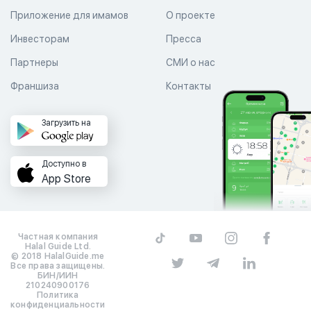
Приложение для имамов
О проекте
Инвесторам
Пресса
Партнеры
СМИ о нас
Франшиза
Контакты
Загрузить на
Доступно в
App Store
Частная компания
Halal Guide Ltd.
© 2018 HalalGuide.me
Все права защищены.
БИН/ИИН
210240900176
Политика
конфиденциальности