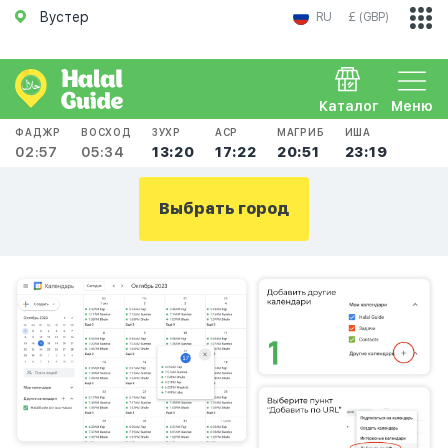
Вустер
RU
£ (GBP)
Каталог
Меню
ФАДЖР
ВОСХОД
ЗУХР
АСР
МАГРИБ
ИША
02:57
05:34
13:20
17:22
20:51
23:19
Выбрать город