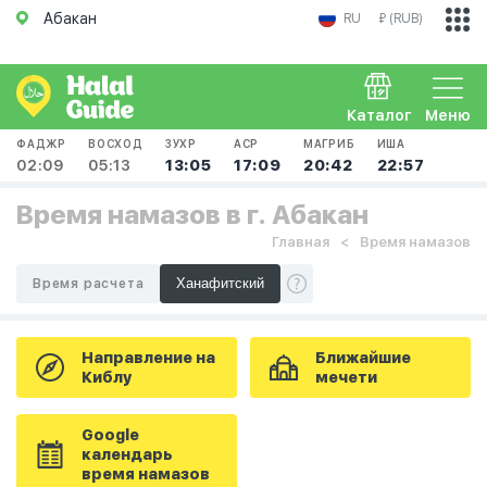
Абакан
RU
₽ (RUB)
Каталог
Меню
ФАДЖР
ВОСХОД
ЗУХР
АСР
МАГРИБ
ИША
02:09
05:13
13:05
17:09
20:42
22:57
Время намазов в г. Абакан
Главная
Время намазов
Время расчета
Направление на
Ближайшие
Киблу
мечети
Google
календарь
время намазов