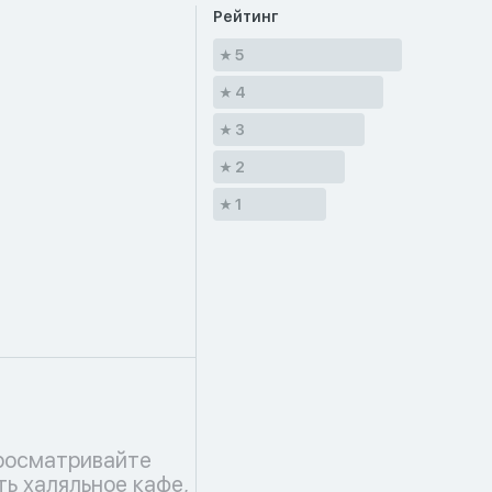
Рейтинг
5
4
3
2
1
росматривайте
ть халяльное кафе,