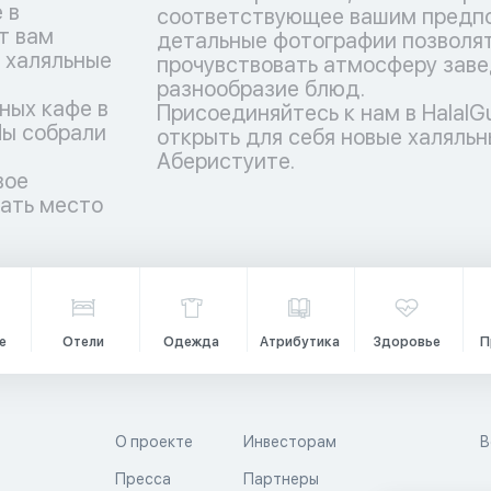
 в
соответствующее вашим предпо
т вам
детальные фотографии позволят
 халяльные
прочувствовать атмосферу заве
разнообразие блюд.
ных кафе в
Присоединяйтесь к нам в HalalG
Мы собрали
открыть для себя новые халяльн
Аберистуите.
вое
рать место
е
Отели
Одежда
Атрибутика
Здоровье
П
О проекте
Инвесторам
В
Пресса
Партнеры