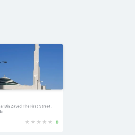
z
aa' Bin Zayed The First Street,
bi
0