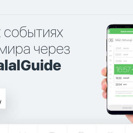
х событиях
мира через
lalGuide