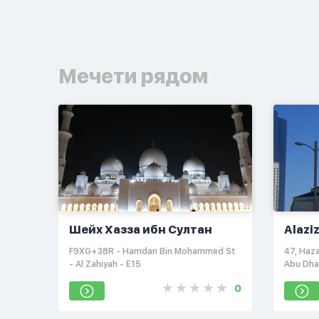
Мечети рядом
Шейх Хазза ибн Султан
Alazi
F9XG+38R - Hamdan Bin Mohammed St
​47, Haz
- Al Zahiyah - E15
Abu Dha
0