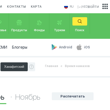
войти
И
КОНТАКТЫ
КАРТА
RU
د.إ (AED)
овье
Продукты
Фонды
Туризм
Поиск
СМИ
Блогеры
Android
iOS
Главная
Время намазов
рь
Ноябрь
Распечатать