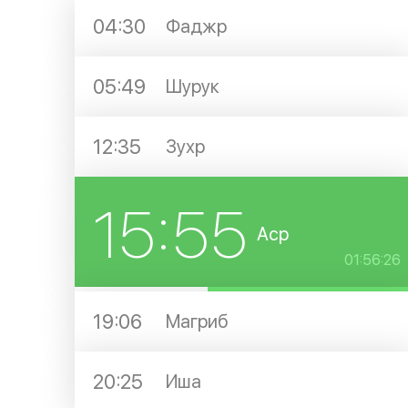
04:30
Фаджр
05:49
Шурук
12:35
Зухр
15:55
Аср
01:56:25
19:06
Магриб
20:25
Иша