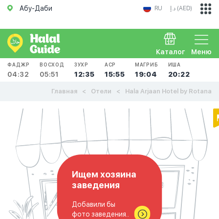
Абу-Даби
RU
د.إ (AED)
Каталог
Меню
ФАДЖР
ВОСХОД
ЗУХР
АСР
МАГРИБ
ИША
04:32
05:51
12:35
15:55
19:04
20:22
Главная
Отели
Hala Arjaan Hotel by Rotana
Ищем хозяина
заведения
Добавили бы
фото заведения..