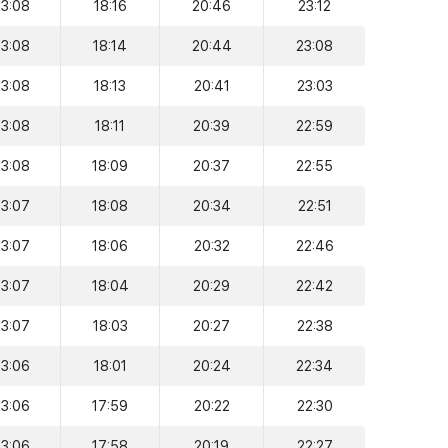
13:08
18:16
20:46
23:12
13:08
18:14
20:44
23:08
13:08
18:13
20:41
23:03
13:08
18:11
20:39
22:59
13:08
18:09
20:37
22:55
13:07
18:08
20:34
22:51
13:07
18:06
20:32
22:46
13:07
18:04
20:29
22:42
13:07
18:03
20:27
22:38
13:06
18:01
20:24
22:34
13:06
17:59
20:22
22:30
13:06
17:58
20:19
22:27