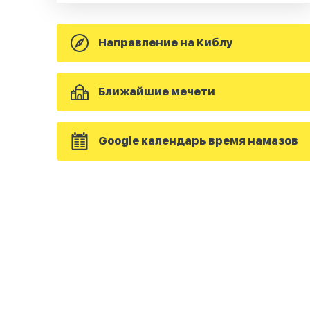
Направление на Киблу
Ближайшие мечети
Google календарь время намазов