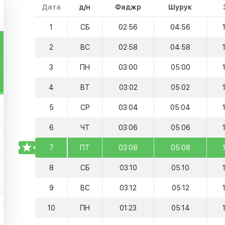
Дата
д/н
Фаджр
Шурук
1
СБ
02:56
04:56
2
ВС
02:58
04:58
3
ПН
03:00
05:00
4
ВТ
03:02
05:02
5
СР
03:04
05:04
6
ЧТ
03:06
05:06
TODAY
7
ПТ
03:08
05:08
8
СБ
03:10
05:10
9
ВС
03:12
05:12
10
ПН
01:23
05:14