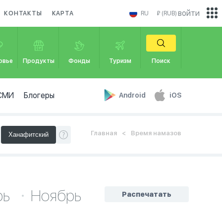
войти
КОНТАКТЫ
КАРТА
RU
₽ (RUB)
овье
Продукты
Фонды
Туризм
Поиск
СМИ
Блогеры
Android
iOS
Главная
Время намазов
рь
Ноябрь
Распечатать