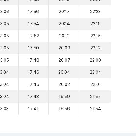
13:06
17:56
20:17
22:23
13:05
17:54
20:14
22:19
13:05
17:52
20:12
22:15
13:05
17:50
20:09
22:12
13:05
17:48
20:07
22:08
13:04
17:46
20:04
22:04
13:04
17:45
20:02
22:01
13:04
17:43
19:59
21:57
13:03
17:41
19:56
21:54