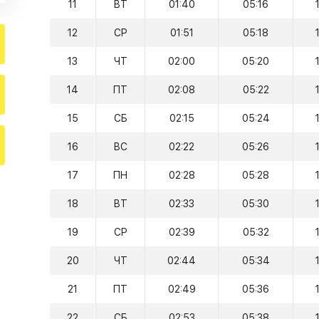
11
ВТ
01:40
05:16
12
СР
01:51
05:18
13
ЧТ
02:00
05:20
14
ПТ
02:08
05:22
15
СБ
02:15
05:24
16
ВС
02:22
05:26
17
ПН
02:28
05:28
18
ВТ
02:33
05:30
19
СР
02:39
05:32
20
ЧТ
02:44
05:34
21
ПТ
02:49
05:36
22
СБ
02:53
05:38