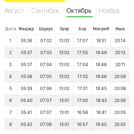
Август
Сентябрь
Октябрь
Ноябрь
Дата
Фаджр
Шурук
Зухр
Аср
Магриб
Иша
1
05:36
07:02
13:03
17:07
18:51
20:14
2
05:37
07:03
13:02
17:05
18:49
20:13
3
05:37
07:04
13:02
17:04
18:48
20:11
4
05:38
07:05
13:02
17:02
18:46
20:09
5
05:39
07:06
13:02
17:01
18:45
20:08
6
05:40
07:07
13:01
17:00
18:43
20:06
7
05:41
07:07
13:01
16:58
18:41
20:05
8
05:42
07:08
13:01
16:57
18:40
20:03