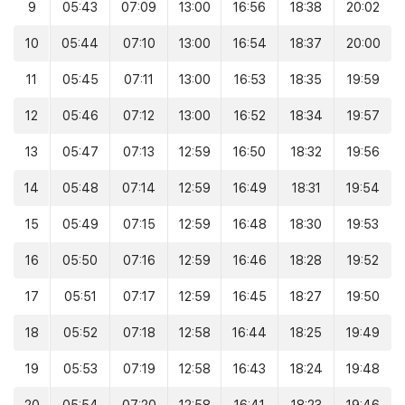
9
05:43
07:09
13:00
16:56
18:38
20:02
10
05:44
07:10
13:00
16:54
18:37
20:00
11
05:45
07:11
13:00
16:53
18:35
19:59
12
05:46
07:12
13:00
16:52
18:34
19:57
13
05:47
07:13
12:59
16:50
18:32
19:56
14
05:48
07:14
12:59
16:49
18:31
19:54
15
05:49
07:15
12:59
16:48
18:30
19:53
16
05:50
07:16
12:59
16:46
18:28
19:52
17
05:51
07:17
12:59
16:45
18:27
19:50
18
05:52
07:18
12:58
16:44
18:25
19:49
19
05:53
07:19
12:58
16:43
18:24
19:48