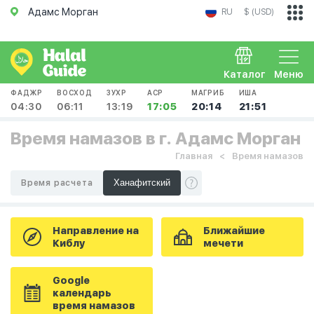
Адамс Морган
RU
$ (USD)
Каталог
Меню
ФАДЖР
ВОСХОД
ЗУХР
АСР
МАГРИБ
ИША
04:30
06:11
13:19
17:05
20:14
21:51
Время намазов в г. Адамс Морган
Главная
Время намазов
Время расчета
Направление на
Ближайшие
Киблу
мечети
Google
календарь
время намазов