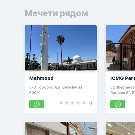
Мечети рядом
Mahmood
ICMG Para
6-8 Toogood Ave, Beverley SA
92 Shepherdso
5009
Gardens SA 5
0