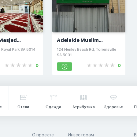
Masjed
Adelaide Muslim
Royal Park
Community
, Royal Park SA 5014
124 Henley Beach Rd, Torrensville
SA 5031
0
0
е
Отели
Одежда
Атрибутика
Здоровье
П
О проекте
Инвесторам
В