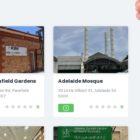
field Gardens
Adelaide Mosque
n Rd, Parafield
30 Little Gilbert St, Adelaide SA
107
5000
0
0