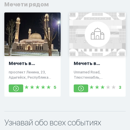
Мечети рядом
Мечеть в
Мечеть в
Адыгейске
Тлюстенхабль
проспект Ленина, 23,
Unnamed Road,
Адыгейск, Республика
Тлюстенхабль,
Адыгея, Россия, 385200
Республика Адыгея,
5
3
Россия, 385228
Узнавай обо всех событиях