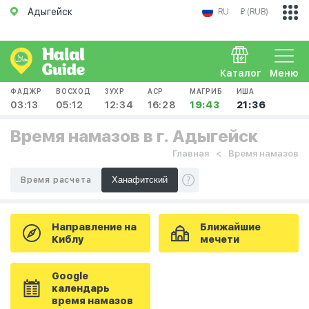
Адыгейск
RU
₽ (RUB)
Каталог
Меню
ФАДЖР
ВОСХОД
ЗУХР
АСР
МАГРИБ
ИША
03:13
05:12
12:34
16:28
19:43
21:36
Время намазов в г. Адыгейск
Главная
Время намазов
Время расчета
Направление на
Ближайшие
Киблу
мечети
Google
календарь
время намазов