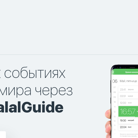
х событиях
мира через
lalGuide