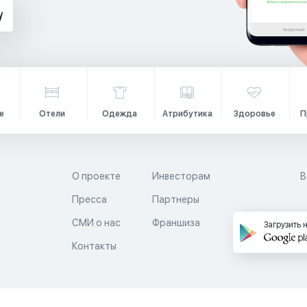
е
Отели
Одежда
Атрибутика
Здоровье
П
О проекте
Инвесторам
В
Пресса
Партнеры
й
СМИ о нас
Франшиза
Загрузить 
Контакты