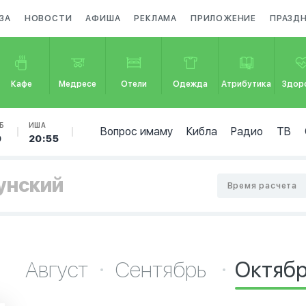
ЗА
НОВОСТИ
АФИША
РЕКЛАМА
ПРИЛОЖЕНИЕ
ПРАЗД
Кафе
Медресе
Отели
Одежда
Атрибутика
Здор
Б
ИША
Вопрос имаму
Кибла
Радио
ТВ
0
20:55
унский
Время расчета
Август
Сентябрь
Октяб