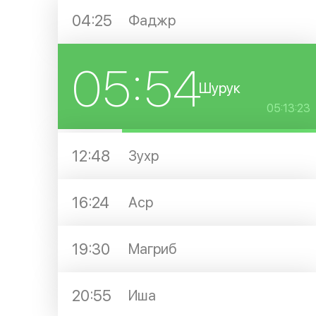
04:25
Фаджр
05:54
Шурук
05:13:23
12:48
Зухр
16:24
Аср
19:30
Магриб
20:55
Иша