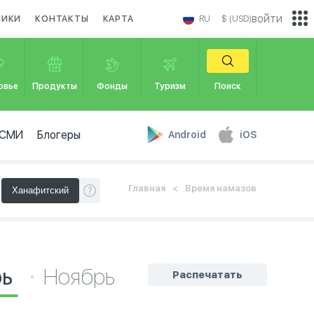
войти
НИКИ
КОНТАКТЫ
КАРТА
RU
$ (USD)
овье
Продукты
Фонды
Туризм
Поиск
СМИ
Блогеры
Android
iOS
Главная
Время намазов
рь
Ноябрь
Распечатать