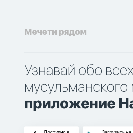
Мечети рядом
Узнавай обо все
мусульманского 
приложение Ha
Доступно в
Загрузить на