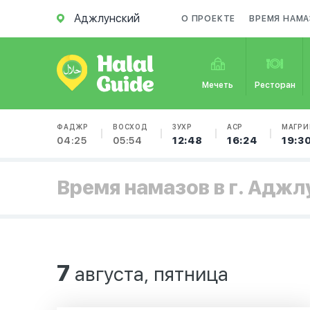
Аджлунский
О ПРОЕКТЕ
ВРЕМЯ НАМА
Мечеть
Ресторан
ФАДЖР
ВОСХОД
ЗУХР
АСР
МАГРИ
04:25
05:54
12:48
16:24
19:3
Время намазов в г. Аджл
7
августа, пятница