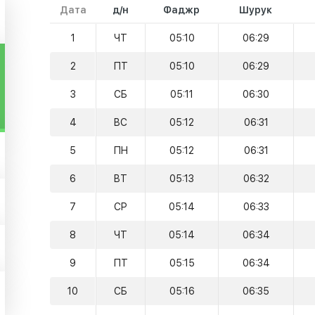
Дата
д/н
Фаджр
Шурук
1
ЧТ
05:10
06:29
2
ПТ
05:10
06:29
3
СБ
05:11
06:30
4
ВС
05:12
06:31
5
ПН
05:12
06:31
6
ВТ
05:13
06:32
7
СР
05:14
06:33
8
ЧТ
05:14
06:34
9
ПТ
05:15
06:34
10
СБ
05:16
06:35