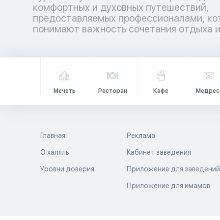
комфортных и духовных путешествий,
гармонией. Аллах повелел путешествовать по
предоставляемых профессионалами, ко
земле не только телом, но и душой, даб
понимают важность сочетания отдыха 
Мечеть
Ресторан
Кафе
Медрес
Главная
Реклама
О халяль
Кабинет заведения
Уровни доверия
Приложение для заведени
Приложение для имамов