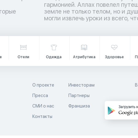
торые
ы люди
и
могли извлечь уроки из всего, чт
е
Отели
Одежда
Атрибутика
Здоровье
П
О проекте
Инвесторам
В
Пресса
Партнеры
й
СМИ о нас
Франшиза
Загрузить 
Контакты