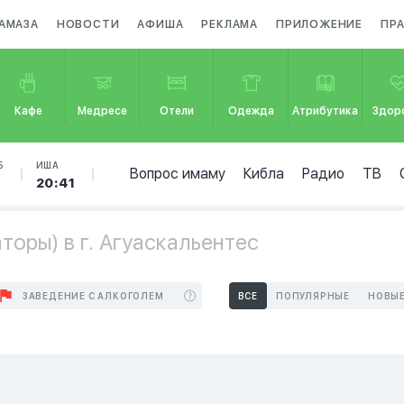
АМАЗА
НОВОСТИ
АФИША
РЕКЛАМА
ПРИЛОЖЕНИЕ
ПР
Кафе
Медресе
Отели
Одежда
Атрибутика
Здор
Б
ИША
Вопрос имаму
Кибла
Радио
ТВ
6
20:41
оры) в г. Агуаскальентес
ЗАВЕДЕНИЕ С АЛКОГОЛЕМ
ВСЕ
ПОПУЛЯРНЫЕ
НОВЫ