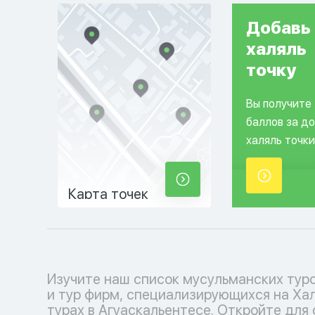
Добавь
халяль
точку
Вы получите
баллов за д
халяль точки
Карта точек
Изучите наш список мусульманских тур
соблюдения исламских традиций. Выб
и тур фирм, специализирующихся на Ха
кофмортный отпуск с нашими туроператора
турах в Агуаскальентесе. Откройте для 
каждый момент наполнен умиротвор