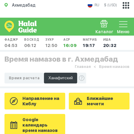
Ахмедабад
RU
$ (USD)
Каталог
Меню
ФАДЖР
ВОСХОД
ЗУХР
АСР
МАГРИБ
ИША
04:53
06:12
12:50
16:09
19:17
20:32
Время намазов в г. Ахмедабад
Главная
Время намазов
Время расчета
Направление на
Ближайшие
Киблу
мечети
Google
календарь
время намазов