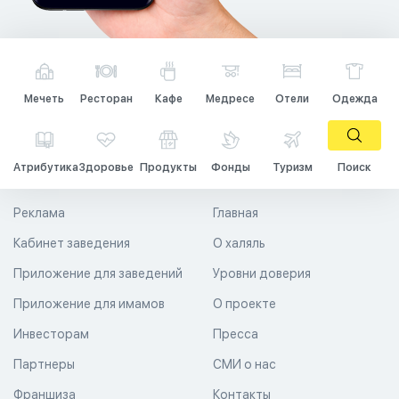
Мечеть
Ресторан
Кафе
Медресе
Отели
Одежда
Атрибутика
Здоровье
Продукты
Фонды
Туризм
Поиск
Реклама
Главная
Кабинет заведения
О халяль
Приложение для заведений
Уровни доверия
Приложение для имамов
О проекте
Инвесторам
Пресса
Партнеры
СМИ о нас
Франшиза
Контакты