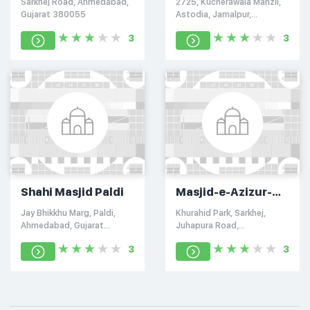
Sarkhej Road, Ahmedabad,
2725, Kucherawala Manzil,
Gujarat 380055
Astodia, Jamalpur,
Ahmedabad, Gujarat
3
3
380001
Shahi Masjid Paldi
Masjid-e-Azizur-
Rahim
Jay Bhikkhu Marg, Paldi,
Khurahid Park, Sarkhej,
Ahmedabad, Gujarat
Juhapura Road,
380007
Ahmedabad, Gujarat
3
3
380055