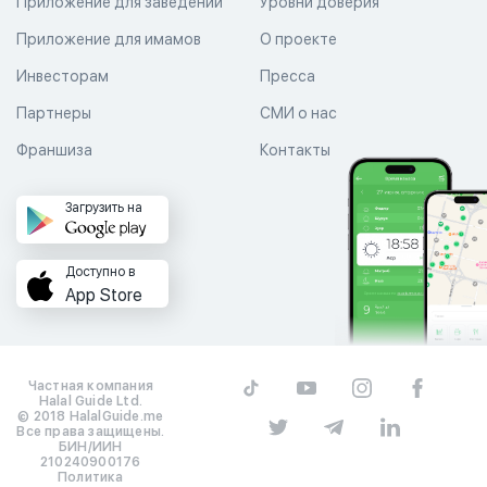
Приложение для заведений
Уровни доверия
Приложение для имамов
О проекте
Инвесторам
Пресса
Партнеры
СМИ о нас
Франшиза
Контакты
Загрузить на
Доступно в
App Store
Частная компания
Halal Guide Ltd.
© 2018 HalalGuide.me
Все права защищены.
БИН/ИИН
210240900176
Политика