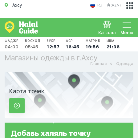
Ахсу
RU
₼ (AZN)
Каталог
Меню
ФАДЖР
ВОСХОД
ЗУХР
АСР
МАГРИБ
ИША
04:00
05:45
12:57
16:45
19:56
21:36
Магазины одежды в г.Ахсу
Главная
Одежда
Карта точек
Добавь
халяль
точку