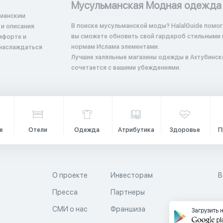
Мусульманская Модная одежда
ьманским
В поиске мусульманской моды? HalalGuide помога
вы сможете обновить свой гардероб стильными
мфорте и
нормам Ислама элементами.
 наслаждаться
Лучшие халяльные магазины одежды в Ахтубинске 
сочетается с вашими убеждениями.
е
Отели
Одежда
Атрибутика
Здоровье
П
О проекте
Инвесторам
В
Пресса
Партнеры
й
СМИ о нас
Франшиза
Загрузить 