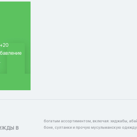
 +20
обавление
.
богатым ассортиментом, включая: хиджабы, абай
ежды в
боне, султанки и прочую мусульманскую одежду 