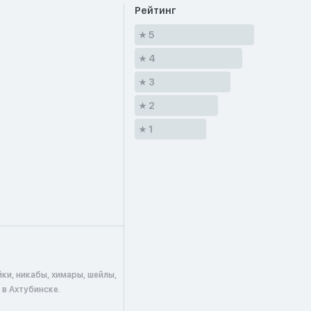
Рейтинг
5
4
3
2
1
ки, никабы, химары, шейлы,
в Ахтубинске.