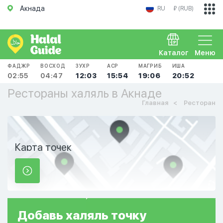
Акнада
RU
₽ (RUB)
Каталог
Меню
ФАДЖР
ВОСХОД
ЗУХР
АСР
МАГРИБ
ИША
02:55
04:47
12:03
15:54
19:06
20:52
Рестораны халяль в Акнаде
Главная
Ресторан
Карта точек
Добавь
халяль
точку