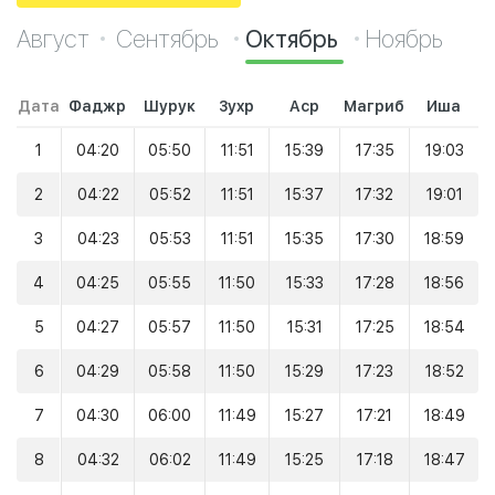
Август
Сентябрь
Октябрь
Ноябрь
Дата
Фаджр
Шурук
Зухр
Аср
Магриб
Иша
1
04:20
05:50
11:51
15:39
17:35
19:03
2
04:22
05:52
11:51
15:37
17:32
19:01
3
04:23
05:53
11:51
15:35
17:30
18:59
4
04:25
05:55
11:50
15:33
17:28
18:56
5
04:27
05:57
11:50
15:31
17:25
18:54
6
04:29
05:58
11:50
15:29
17:23
18:52
7
04:30
06:00
11:49
15:27
17:21
18:49
8
04:32
06:02
11:49
15:25
17:18
18:47