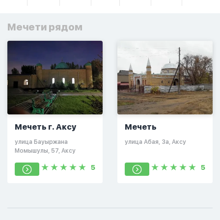
Мечети рядом
Мечеть г. Аксу
Мечеть
​улица Бауыржана
​улица Абая, 3а, Аксу
Момышулы, 57, Аксу
5
5