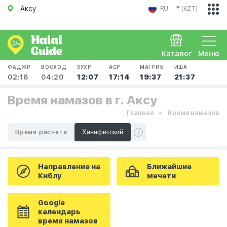
Аксу
RU
₸ (KZT)
Каталог
Меню
ФАДЖР
ВОСХОД
ЗУХР
АСР
МАГРИБ
ИША
02:18
04:20
12:07
17:14
19:37
21:37
Время намазов в г. Аксу
Главная
Время намазов
Время расчета
Направление на
Ближайшие
Киблу
мечети
Google
календарь
время намазов