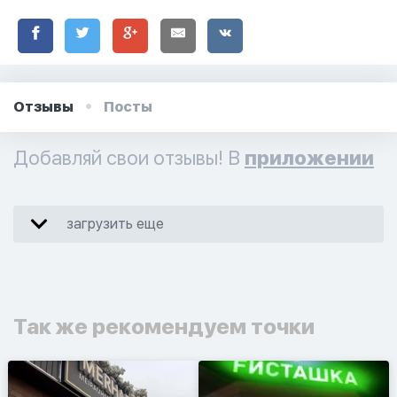
Отзывы
Посты
Добавляй свои отзывы! В
приложении
загрузить еще
Так же рекомендуем точки