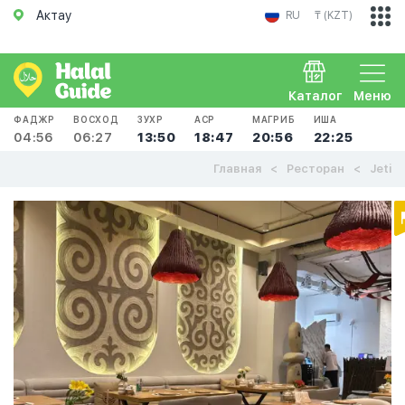
Актау
RU
₸ (KZT)
Каталог
Меню
ФАДЖР
ВОСХОД
ЗУХР
АСР
МАГРИБ
ИША
04:56
06:27
13:50
18:47
20:56
22:25
Главная
Ресторан
Jeti