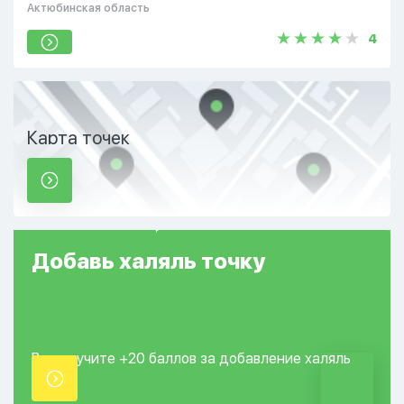
Актюбинская область
4
Карта точек
Добавь
халяль
точку
Вы получите +20
баллов за добавление
халяль
точки.