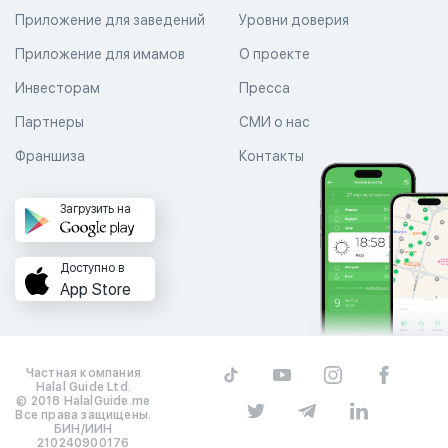
Приложение для заведений
Уровни доверия
Приложение для имамов
О проекте
Инвесторам
Пресса
Партнеры
СМИ о нас
Франшиза
Контакты
Загрузить на
Доступно в
App Store
Частная компания
Halal Guide Ltd.
© 2018 HalalGuide.me
Все права защищены.
БИН/ИИН
210240900176