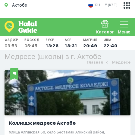
Актобе
RU
₸ (KZT)
Каталог
Меню
ФАДЖР
ВОСХОД
ЗУХР
АСР
МАГРИБ
ИША
03:53
05:45
13:26
18:31
20:49
22:40
Медресе (школы) в г. Актобе
Главная
Медресе
Колледж медресе Актобе
улица Алгинская 58, село Бестамак Агинский район,