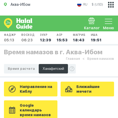
Аква-Ибом
RU
$ (USD)
Каталог
Меню
ФАДЖР
ВОСХОД
ЗУХР
АСР
МАГРИБ
ИША
05:13
06:23
12:39
15:53
18:43
19:51
Время намазов в г. Аква-Ибом
Главная
Время намазов
Время расчета
Направление на
Ближайшие
Киблу
мечети
Google
календарь
время намазов