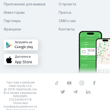
Приложение для имамов
О проекте
Инвесторам
Пресса
Партнеры
СМИ о нас
Франшиза
Контакты
Загрузить на
Доступно в
App Store
Частная компания
Halal Guide Ltd.
© 2018 HalalGuide.me
Все права защищены.
БИН/ИИН
210240900176
Политика
конфиденциальности