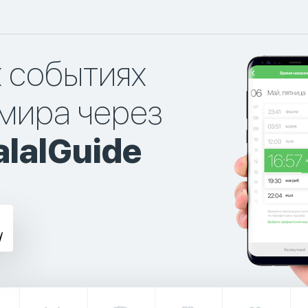
х событиях
мира через
lalGuide