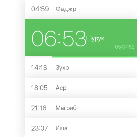
04:59
Фаджр
06:53
Шурук
05:37:51
14:13
Зухр
18:05
Аср
21:18
Магриб
23:07
Иша