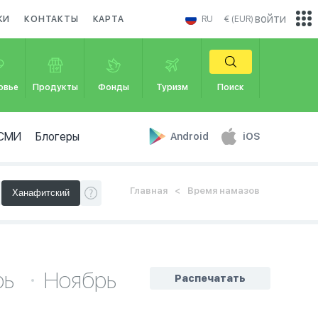
войти
КИ
КОНТАКТЫ
КАРТА
RU
€ (EUR)
овье
Продукты
Фонды
Туризм
Поиск
СМИ
Блогеры
Android
iOS
Главная
Время намазов
рь
Ноябрь
Распечатать