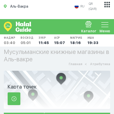
QR
Аль-Вакра
RU
(QAR)
Каталог
Меню
ФАДЖР
ВОСХОД
ЗУХР
АСР
МАГРИБ
ИША
03:40
05:01
11:45
15:07
18:16
19:33
Мусульманские книжные магазины в
Аль-вакре
Главная
Атрибутика
Карта точек