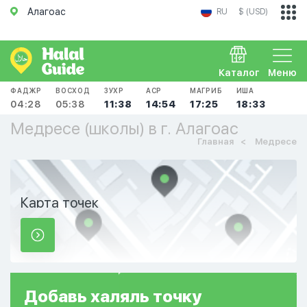
Алагоас
RU
$ (USD)
Каталог
Меню
ФАДЖР
ВОСХОД
ЗУХР
АСР
МАГРИБ
ИША
04:28
05:38
11:38
14:54
17:25
18:33
Медресе (школы) в г. Алагоас
Главная
Медресе
Карта точек
Добавь
халяль
точку