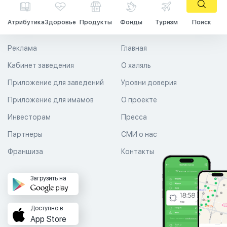
Атрибутика
Здоровье
Продукты
Фонды
Туризм
Поиск
Реклама
Главная
Кабинет заведения
О халяль
Приложение для заведений
Уровни доверия
Приложение для имамов
О проекте
Инвесторам
Пресса
Партнеры
СМИ о нас
Франшиза
Контакты
Загрузить на
Доступно в
App Store