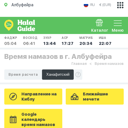
Албуфейра
RU
€ (EUR)
Каталог
Меню
ФАДЖР
ВОСХОД
ЗУХР
АСР
МАГРИБ
ИША
05:04
06:41
13:44
17:27
20:34
22:07
Время намазов в г. Албуфейра
Главная
Время намазов
Время расчета
Направление на
Ближайшие
Киблу
мечети
Google
календарь
время намазов