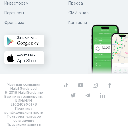
Инвесторам
Пресса
Партнеры
СМИ о нас
Франшиза
Контакты
Загрузить на
Доступно в
App Store
Частная компания
Halal Guide Ltd.
© 2018 HalalGuide.me
Все права защищены.
БИН/ИИН
210240900176
Политика
конфиденциальности
Пользовательское
соглашение
Правилами защиты