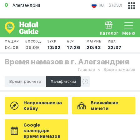
Алегзандрия
RU
$ (USD)
Каталог
Меню
ФАДЖР
ВОСХОД
ЗУХР
АСР
МАГРИБ
ИША
04:08
06:09
13:32
17:26
20:42
22:37
Время намазов в г. Алегзандрия
Главная
Время намазов
Время расчета
Направление на
Ближайшие
Киблу
мечети
Google
календарь
время намазов