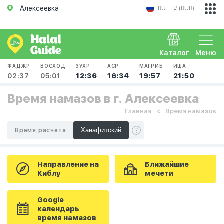
Алексеевка
RU
₽ (RUB)
Каталог
Меню
ФАДЖР
ВОСХОД
ЗУХР
АСР
МАГРИБ
ИША
02:37
05:01
12:36
16:34
19:57
21:50
Время намазов в г. Алексеевка
Главная
Время намазов
Время расчета
Направление на
Ближайшие
Киблу
мечети
Google
календарь
время намазов