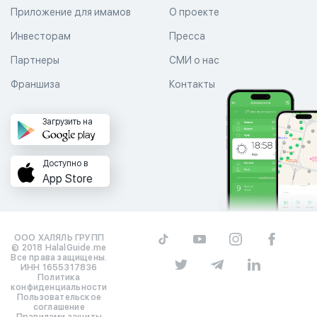
Приложение для имамов
О проекте
Инвесторам
Пресса
Партнеры
СМИ о нас
Франшиза
Контакты
Загрузить на
Доступно в
App Store
ООО ХАЛЯЛЬ ГРУПП
© 2018 HalalGuide.me
Все права защищены.
ИНН 1655317836
Политика
конфиденциальности
Пользовательское
соглашение