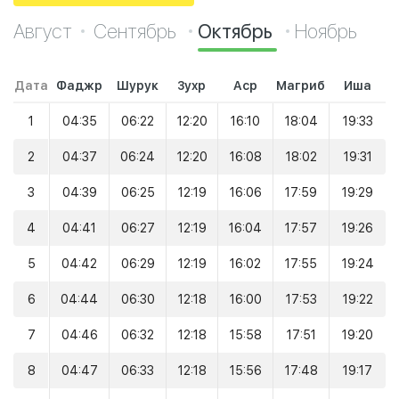
Август
Сентябрь
Октябрь
Ноябрь
Дата
Фаджр
Шурук
Зухр
Аср
Магриб
Иша
1
04:35
06:22
12:20
16:10
18:04
19:33
2
04:37
06:24
12:20
16:08
18:02
19:31
3
04:39
06:25
12:19
16:06
17:59
19:29
4
04:41
06:27
12:19
16:04
17:57
19:26
5
04:42
06:29
12:19
16:02
17:55
19:24
6
04:44
06:30
12:18
16:00
17:53
19:22
7
04:46
06:32
12:18
15:58
17:51
19:20
8
04:47
06:33
12:18
15:56
17:48
19:17