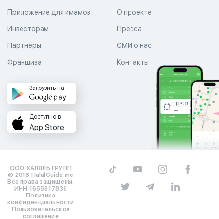
Приложение для имамов
О проекте
Инвесторам
Пресса
Партнеры
СМИ о нас
Франшиза
Контакты
Загрузить на
Доступно в
App Store
ООО ХАЛЯЛЬ ГРУПП
© 2018 HalalGuide.me
Все права защищены.
ИНН 1655317836
Политика
конфиденциальности
Пользовательское
соглашение