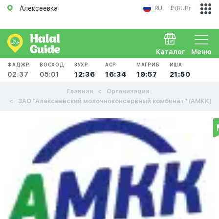
Алексеевка
RU
₽ (RUB)
Каталог
Меню
ФАДЖР
ВОСХОД
ЗУХР
АСР
МАГРИБ
ИША
02:37
05:01
12:36
16:34
19:57
21:50
Главная
Организация
ЗАО "Алексеевский молочноконсервный комбинат" (АМКК)